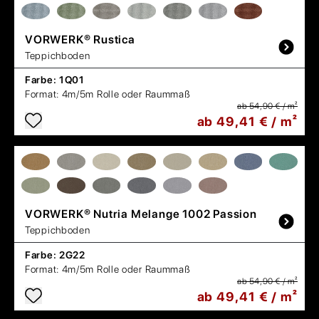
VORWERK®
Rustica
Teppichboden
Farbe:
1Q01
Format:
4m/5m Rolle oder Raummaß
ab 54,90 € / m²
ab 49,41 € / m²
VORWERK®
Nutria Melange 1002 Passion
Teppichboden
Farbe:
2G22
Format:
4m/5m Rolle oder Raummaß
ab 54,90 € / m²
ab 49,41 € / m²