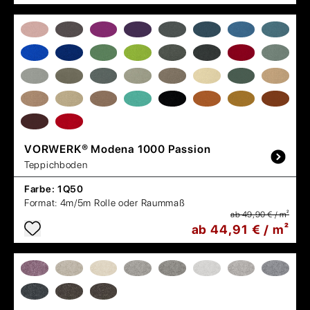
VORWERK®
Modena 1000 Passion
Teppichboden
Farbe:
1Q50
Format:
4m/5m Rolle oder Raummaß
ab 49,90 € / m²
ab 44,91 € / m²