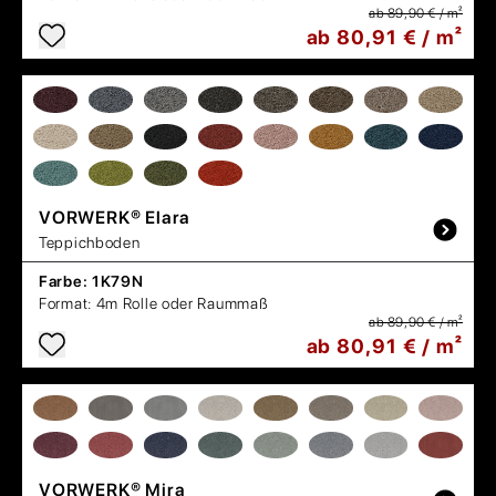
ab 89,90 € / m²
ab 80,91 € / m²
VORWERK®
Elara
Teppichboden
Farbe:
1K79N
Format:
4m Rolle oder Raummaß
ab 89,90 € / m²
ab 80,91 € / m²
VORWERK®
Mira