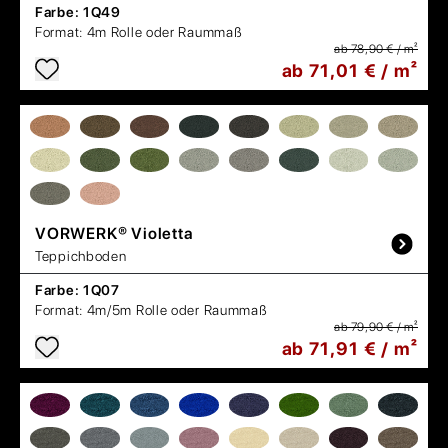
Farbe:
1Q49
Format:
4m Rolle oder Raummaß
ab 78,90 € / m²
ab 71,01 € / m²
VORWERK®
Violetta
Teppichboden
Farbe:
1Q07
Format:
4m/5m Rolle oder Raummaß
ab 79,90 € / m²
ab 71,91 € / m²