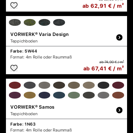
ab 62,91 € / m²
VORWERK®
Varia Design
Teppichboden
Farbe:
5W44
Format:
4m Rolle oder Raummaß
ab 74,90 € / m²
ab 67,41 € / m²
VORWERK®
Samos
Teppichboden
Farbe:
1N63
Format:
4m Rolle oder Raummaß