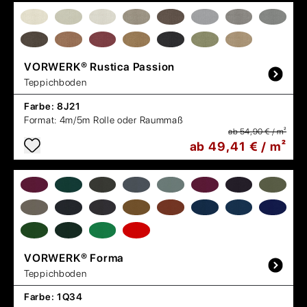
VORWERK®
Rustica Passion
Teppichboden
Farbe:
8J21
Format:
4m/5m Rolle oder Raummaß
ab 54,90 € / m²
ab 49,41 € / m²
VORWERK®
Forma
Teppichboden
Farbe:
1Q34