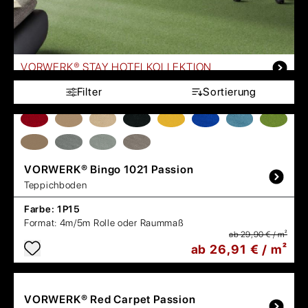
VORWERK® STAY HOTELKOLLEKTION
Filter
Sortierung
VORWERK®
Bingo 1021 Passion
Teppichboden
Farbe:
1P15
Format:
4m/5m Rolle oder Raummaß
ab 29,90 € / m²
ab 26,91 € / m²
VORWERK®
Red Carpet Passion