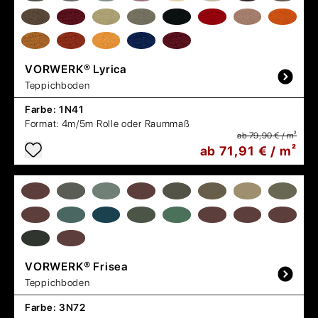
VORWERK®
Lyrica
Teppichboden
Farbe:
1N41
Format:
4m/5m Rolle oder Raummaß
ab 79,90 € / m²
ab 71,91 € / m²
VORWERK®
Frisea
Teppichboden
Farbe:
3N72