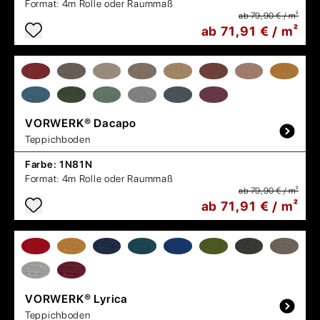
Format:
4m Rolle oder Raummaß
ab 79,90 € / m²
ab 71,91 € / m²
VORWERK®
Dacapo
Teppichboden
Farbe:
1N81N
Format:
4m Rolle oder Raummaß
ab 79,90 € / m²
ab 71,91 € / m²
VORWERK®
Lyrica
Teppichboden