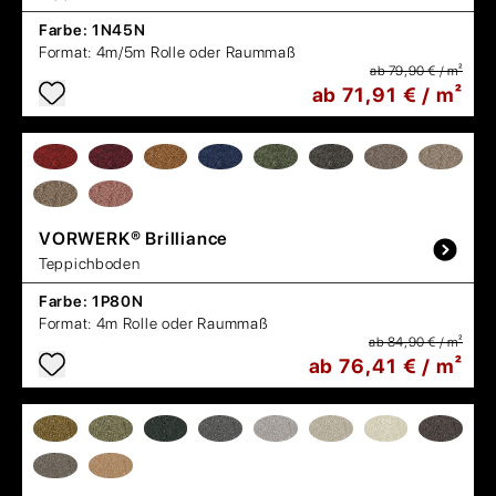
Farbe:
1N45N
Format:
4m/5m Rolle oder Raummaß
ab 79,90 € / m²
ab 71,91 € / m²
VORWERK®
Brilliance
Teppichboden
Farbe:
1P80N
Format:
4m Rolle oder Raummaß
ab 84,90 € / m²
ab 76,41 € / m²