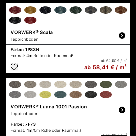
VORWERK®
Scala
Teppichboden
Farbe:
1P83N
Format:
4m Rolle oder Raummaß
ab 64,90 € / m²
ab 58,41 € / m²
VORWERK®
Luana 1001 Passion
Teppichboden
Farbe:
7F73
Format:
4m/5m Rolle oder Raummaß
ab 69,90 € / m²