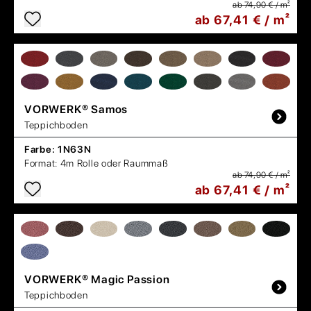
ab 74,90 € / m²
ab 67,41 € / m²
VORWERK®
Samos
Teppichboden
Farbe:
1N63N
Format:
4m Rolle oder Raummaß
ab 74,90 € / m²
ab 67,41 € / m²
VORWERK®
Magic Passion
Teppichboden