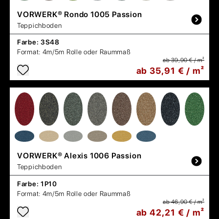
VORWERK®
Rondo 1005 Passion
Teppichboden
Farbe:
3S48
Format:
4m/5m Rolle oder Raummaß
ab 39,90 € / m²
ab 35,91 € / m²
VORWERK®
Alexis 1006 Passion
Teppichboden
Farbe:
1P10
Format:
4m/5m Rolle oder Raummaß
ab 46,90 € / m²
ab 42,21 € / m²