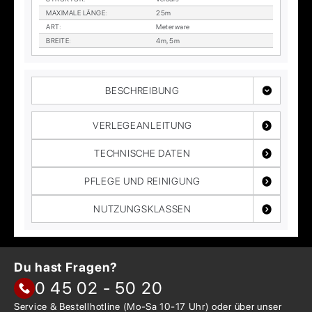
MA­XI­MA­LE LÄN­GE
:
25m
ART
:
Me­ter­wa­re
BREI­TE
:
4m, 5m
BESCHREIBUNG
VERLEGEANLEITUNG
TECHNISCHE DATEN
PFLEGE UND REINIGUNG
NUTZUNGSKLASSEN
Du hast Fragen?
0 45 02 - 50 20
Service & Bestellhotline
(Mo-Sa 10-17 Uhr) oder über
unser