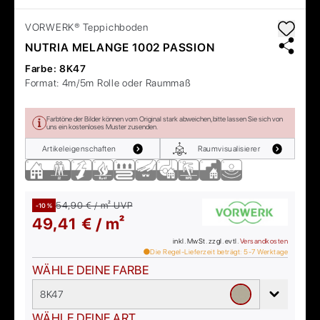
VORWERK®
Teppichboden
NUTRIA MELANGE 1002 PASSION
Farbe:
8K47
Format:
4m/5m Rolle oder Raummaß
Farbtöne der Bilder können vom Original stark abweichen, bitte lassen Sie sich von
uns ein kostenloses Muster zusenden.
Artikeleigenschaften
Raumvisualisierer
54,90 € / m²
UVP
-10 %
49,41 € / m²
inkl. MwSt. zzgl. evtl.
Versandkosten
Die Regel-Lieferzeit beträgt:
5-7
Werktage
WÄHLE DEINE FARBE
8K47
WÄHLE DEINE ART