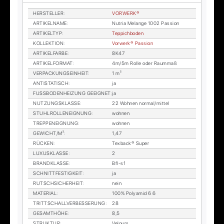
HER­STEL­LER
:
VOR­WER­K®
AR­TI­KEL­NA­ME
:
Nut­ria Me­lan­ge 1002 Pas­si­on
AR­TI­KEL­TYP
:
Tep­pich­bo­den
KOL­LEK­TI­ON
:
Vor­wer­k® Pas­si­on
AR­TI­KEL­FAR­BE
:
8K47
AR­TI­KEL­FOR­MAT
:
4m/5m Rol­le oder Raum­maß
VER­PA­CKUNGS­EIN­HEIT
:
1 m²
AN­TI­STA­TISCH
:
ja
FUSS­BO­DEN­HEI­ZUNG GE­EIG­NET
:
ja
NUT­ZUNGS­KLAS­SE
:
22 Woh­nen nor­mal/mit­tel
STUHL­ROL­LEN­EIG­NUNG
:
woh­nen
TREP­PEN­EIG­NUNG
:
woh­nen
GE­WICHT/M²
:
1,47
RÜ­CKEN
:
Tex­back® Su­per
LU­XUS­KLAS­SE
:
2
BRAND­KLAS­SE
:
Bfl-s1
SCHNITT­FES­TIG­KEIT
:
ja
RUTSCH­SI­CHER­HEIT
:
nein
MA­TE­RI­AL
:
100% Po­ly­amid 6.6
TRITT­SCHALL­VER­BES­SE­RUNG
:
28
GE­SAMT­HÖ­HE
:
8,5
STRUK­TUR
:
Ve­lours