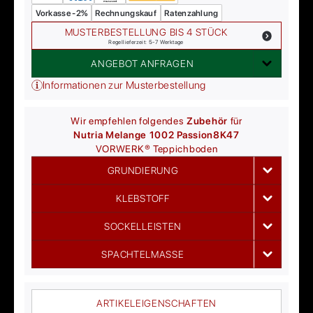
Vorkasse -2%
Rechnungskauf
Ratenzahlung
MUSTERBESTELLUNG BIS 4 STÜCK
Regellieferzeit: 5-7 Werktage
ANGEBOT ANFRAGEN
Informationen zur Musterbestellung
Wir empfehlen folgendes
Zubehör
für
Nutria Melange 1002 Passion
8K47
VORWERK®
Teppichboden
GRUNDIERUNG
KLEBSTOFF
SOCKELLEISTEN
SPACHTELMASSE
ARTIKELEIGENSCHAFTEN