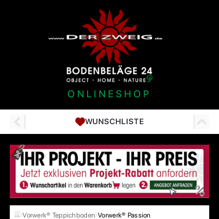
ONLINESHOP
WUNSCHLISTE
…
Vorwerk® Teppichboden
Vorwerk® Passion