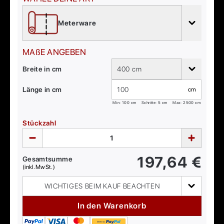
Meterware
MAßE ANGEBEN
Breite in cm
400 cm
Länge in cm
cm
Min:
100
cm
Schritte: 5 cm
Max:
2500
cm
Stückzahl
197,64
€
Gesamtsumme
(inkl. MwSt.)
WICHTIGES BEIM KAUF BEACHTEN
In den Warenkorb