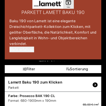
Video
PARKETT LAMETT BAKU 190
Baku 190 von Lamett ist eine elegante
Dreischichtparkett‑Kollektion zum Klicken, mit
geölter Oberfläche, die Natürlichkeit, Komfort und
Langlebigkeit in Wohn- und Objektbereichen
verbindet.
Mehr erfahren
Wähle hier aus:
Filter
Sortierung
Lamett
Baku 190 zum Klicken
Parkett
Farbe:
Prosecco BAK 190 CL
Format:
680-1900mm x 190mm
65,00 € / m²