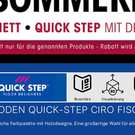
Broschüre
Visualisierung
ODEN QUICK-STEP CIRO FI
liche Farbpalette mit Holzdesigns. Eine großartige Wahl für a