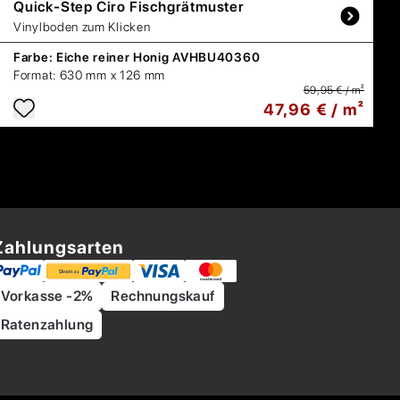
Quick-Step
Ciro Fischgrätmuster
Vinylboden zum Klicken
Farbe:
Eiche reiner Honig AVHBU40360
Format:
630 mm x 126 mm
59,95 € / m²
47,96 € / m²
Zahlungsarten
Vorkasse -2%
Rechnungskauf
Ratenzahlung