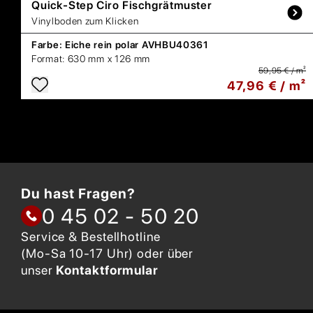
Quick-Step
Ciro Fischgrätmuster
Vinylboden zum Klicken
Farbe:
Eiche rein polar AVHBU40361
Format:
630 mm x 126 mm
59,95 € / m²
47,96 € / m²
Du hast Fragen?
0 45 02 - 50 20
Service & Bestellhotline
(Mo-Sa 10-17 Uhr) oder über
unser
Kontaktformular