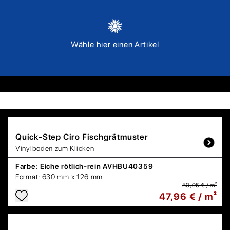
Wähle hier einen Artikel
Quick-Step
Ciro Fischgrätmuster
Vinylboden zum Klicken
Farbe:
Eiche rötlich-rein AVHBU40359
Format:
630 mm x 126 mm
59,95 € / m²
47,96 € / m²