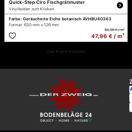
Quick-Step
Ciro Fischgrätmuster
Vinylboden zum Klicken
Farbe:
Geräucherte Eiche botanisch AVHBU40363
Format:
630 mm x 126 mm
59,95 € / m²
47,96 € / m²
Zeigt
6
von
6
Produkten