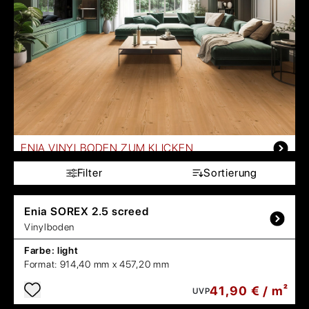
ENIA VINYLBODEN ZUM KLICKEN
Filter
Sortierung
Enia
SOREX 2.5 screed
Vinylboden
Farbe:
light
Format:
914,40 mm x 457,20 mm
41,90 € / m²
UVP