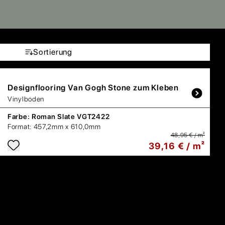
Sortierung
Designflooring
Van Gogh Stone zum Kleben
Vinylboden
Farbe:
Roman Slate VGT2422
Format:
457,2mm x 610,0mm
48,95 € / m²
39,16 € / m²