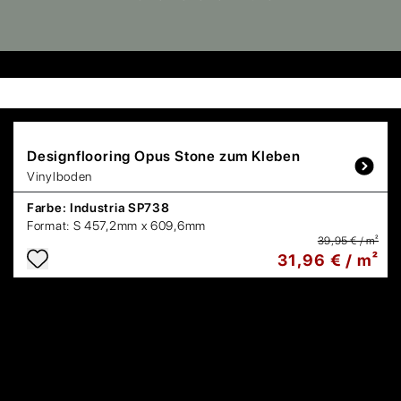
Designflooring
Opus Stone zum Kleben
Vinylboden
Farbe:
Industria SP738
Format:
S 457,2mm x 609,6mm
39,95 € / m²
31,96 € / m²