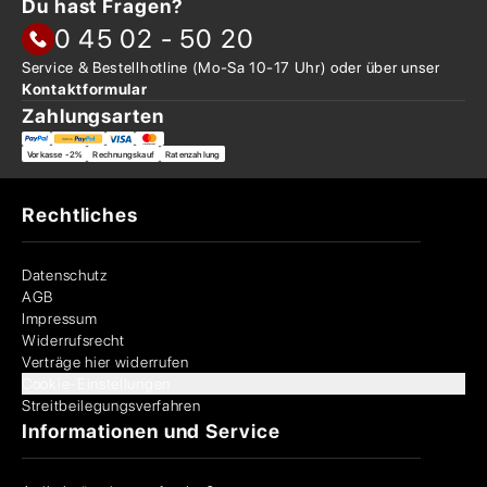
Du hast Fragen?
0 45 02 - 50 20
Service & Bestellhotline
(Mo-Sa 10-17 Uhr) oder über
unser
Kontaktformular
Zahlungsarten
Vorkasse -2%
Rechnungskauf
Ratenzahlung
Rechtliches
Datenschutz
AGB
Impressum
Widerrufsrecht
Verträge hier widerrufen
Cookie-Einstellungen
Streitbeilegungsverfahren
Informationen und Service