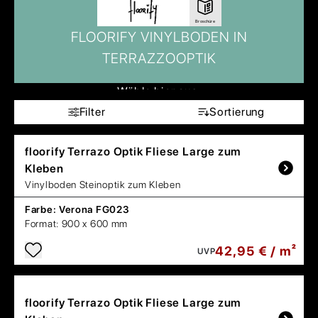
Broschüre
FLOORIFY VINYLBODEN IN
TERRAZZOOPTIK
Wähle hier aus:
Filter
Sortierung
floorify
Terrazo Optik Fliese Large zum
Kleben
Vinylboden Steinoptik zum Kleben
Farbe:
Verona FG023
Format:
900 x 600 mm
42,95 € / m²
UVP
floorify
Terrazo Optik Fliese Large zum