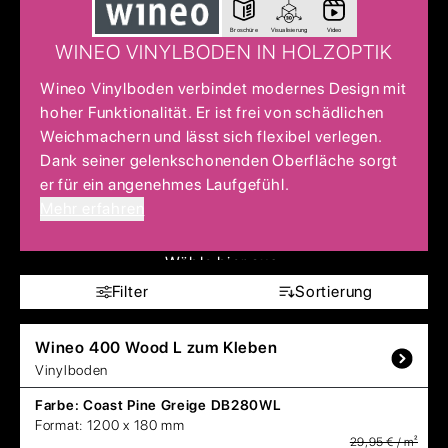
Broschüre
Visualisierung
Video
WINEO VINYLBODEN IN HOLZOPTIK
Wineo Vinylboden verbindet modernes Design mit
hoher Funktionalität. Er ist frei von schädlichen
Weichmachern und lässt sich flexibel verlegen.
Dank seiner gelenkschonenden Oberfläche sorgt
er für ein angenehmes Laufgefühl.
Mehr erfahren
Wähle hier aus:
Filter
Sortierung
Wineo
400 Wood L zum Kleben
Vinylboden
Farbe:
Coast Pine Greige DB280WL
Format:
1200 x 180 mm
29,95 € / m²