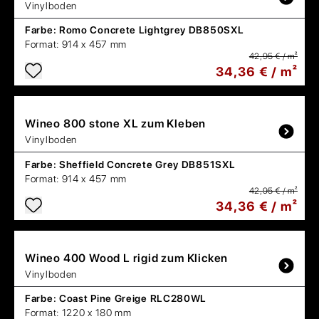
Vinylboden
Farbe:
Romo Concrete Lightgrey DB850SXL
Format:
914 x 457 mm
42,95 € / m²
34,36 € / m²
Wineo
800 stone XL zum Kleben
Vinylboden
Farbe:
Sheffield Concrete Grey DB851SXL
Format:
914 x 457 mm
42,95 € / m²
34,36 € / m²
Wineo
400 Wood L rigid zum Klicken
Vinylboden
Farbe:
Coast Pine Greige RLC280WL
Format:
1220 x 180 mm