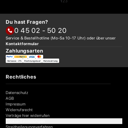
1
2
3
Du hast Fragen?
0 45 02 - 50 20
Service & Bestellhotline
(Mo-Sa 10-17 Uhr) oder über
unser
Kontaktformular
Zahlungsarten
Vorkasse -2%
Rechnungskauf
Ratenzahlung
Rechtliches
Datenschutz
AGB
Impressum
Widerrufsrecht
Verträge hier widerrufen
Cookie-Einstellungen
Streitbeilegungsverfahren