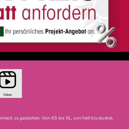
Video
ack zu gestalten. Von XS bis XL, von hell bis dunkel,