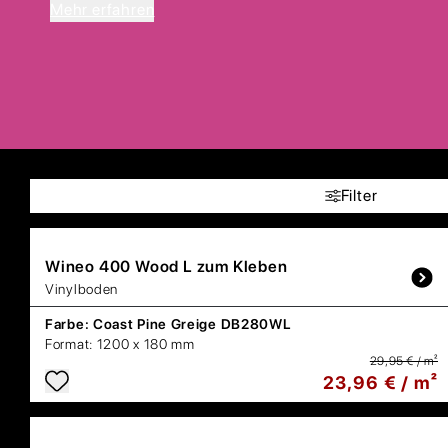
Mehr erfahren
Filter
Wineo
400 Wood L zum Kleben
Vinylboden
Farbe:
Coast Pine Greige DB280WL
Format:
1200 x 180 mm
29,95 € / m²
23,96 € / m²