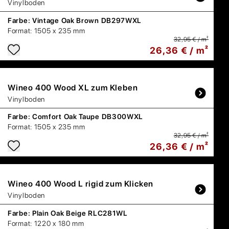
Vinylboden
Farbe:
Vintage Oak Brown DB297WXL
Format:
1505 x 235 mm
32,95 € / m²
26,36 € / m²
Wineo
400 Wood XL zum Kleben
Vinylboden
Farbe:
Comfort Oak Taupe DB300WXL
Format:
1505 x 235 mm
32,95 € / m²
26,36 € / m²
Wineo
400 Wood L rigid zum Klicken
Vinylboden
Farbe:
Plain Oak Beige RLC281WL
Format:
1220 x 180 mm