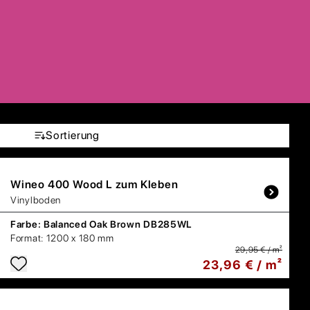
Sortierung
Wineo
400 Wood L zum Kleben
Vinylboden
Farbe:
Balanced Oak Brown DB285WL
Format:
1200 x 180 mm
29,95 € / m²
23,96 € / m²