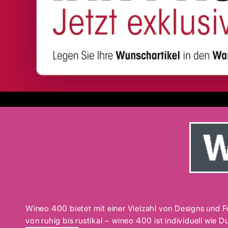
Wineo 400 bietet mit einer Vielzahl von Designs und 
von ruhig bis rustikal − wineo 400 ist individuell wie D