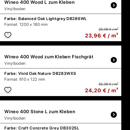
Wineo
400 Wood L zum Kleben
Vinylboden
Farbe:
Balanced Oak Lightgrey DB286WL
Format:
1200 x 180 mm
29,95 € / m²
23,96 € / m²
Wineo
400 Wood zum Kleben Fischgrät
Vinylboden
Farbe:
Vivid Oak Nature DB283WXS
Format:
610 x 122 mm
32,95 € / m²
24,20 € / m²
Wineo
400 Stone L zum Kleben
Vinylboden
Farbe:
Craft Concrete Grey DB302SL