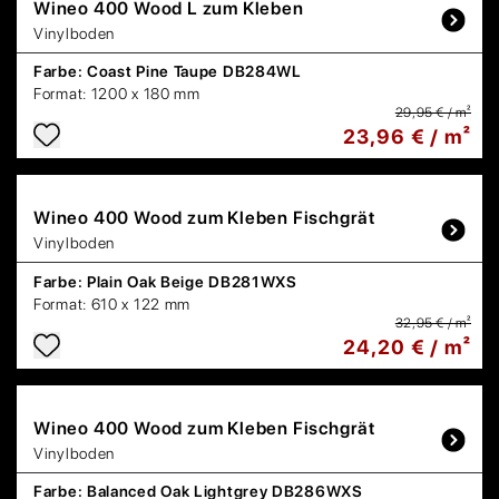
Wineo
400 Wood L zum Kleben
Vinylboden
Farbe:
Coast Pine Taupe DB284WL
Format:
1200 x 180 mm
29,95 € / m²
23,96 € / m²
Wineo
400 Wood zum Kleben Fischgrät
Vinylboden
Farbe:
Plain Oak Beige DB281WXS
Format:
610 x 122 mm
32,95 € / m²
24,20 € / m²
Wineo
400 Wood zum Kleben Fischgrät
Vinylboden
Farbe:
Balanced Oak Lightgrey DB286WXS