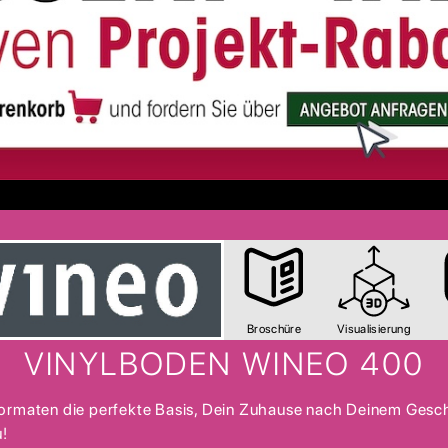
Broschüre
Visualisierung
VINYLBODEN WINEO 400
Formaten die perfekte Basis, Dein Zuhause nach Deinem Geschm
u!