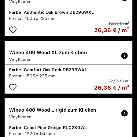
Vinylboden
Farbe:
Authentic Oak Brown DB296WXL
Format:
1505 x 235 mm
32,95 € / m²
26,36 € / m²
Wineo
400 Wood XL zum Kleben
Vinylboden
Farbe:
Comfort Oak Dark DB299WXL
Format:
1505 x 235 mm
32,95 € / m²
26,36 € / m²
Wineo
400 Wood L rigid zum Klicken
Vinylboden
Farbe:
Coast Pine Greige RLC280WL
Format:
1220 x 180 mm