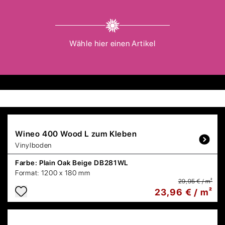
Wähle hier einen Artikel
Wineo
400 Wood L zum Kleben
Vinylboden
Farbe:
Plain Oak Beige DB281WL
Format:
1200 x 180 mm
29,95 € / m²
23,96 € / m²