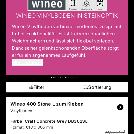
Broschüre
Visualisierung
Video
WINEO VINYLBODEN IN STEINOPTIK
Wineo Vinylboden verbindet modernes Design mit
hoher Funktionalität. Er ist frei von schädlichen
Weichmachern und lässt sich flexibel verlegen.
Dank seiner gelenkschonenden Oberfläche sorgt
er für ein angenehmes Laufgefühl.
Mehr erfahren
Wähle hier aus:
Filter
Sortierung
Wineo
400 Stone L zum Kleben
Vinylboden
Farbe:
Craft Concrete Grey DB302SL
Format:
610 x 305 mm
32,95 € / m²