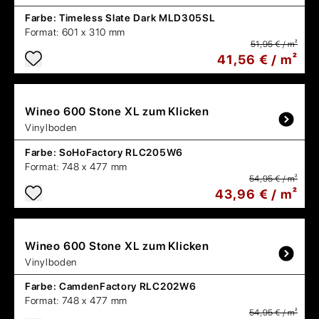
Farbe:
Timeless Slate Dark MLD305SL
Format:
601 x 310 mm
51,95 € / m²
41,56 € / m²
Wineo
600 Stone XL zum Klicken
Vinylboden
Farbe:
SoHoFactory RLC205W6
Format:
748 x 477 mm
54,95 € / m²
43,96 € / m²
Wineo
600 Stone XL zum Klicken
Vinylboden
Farbe:
CamdenFactory RLC202W6
Format:
748 x 477 mm
54,95 € / m²