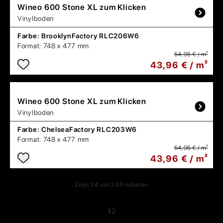
Wineo
600 Stone XL zum Klicken
Vinylboden
Farbe:
BrooklynFactory RLC206W6
Format:
748 x 477 mm
54,95 € / m²
43,96 € / m²
Wineo
600 Stone XL zum Klicken
Vinylboden
Farbe:
ChelseaFactory RLC203W6
Format:
748 x 477 mm
54,95 € / m²
43,96 € / m²
Zeigt
24
von
24
Produkten
1
2