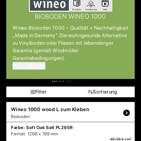
Broschüre
Visualisierung
Video
BIOBODEN WINEO 1000
Wineo Bioboden 1000 – Qualität + Nachhaltigkeit
„Made in Germany“. Die wohngesunde Alternative
zu Vinylboden oder Fliesen mit lebenslanger
Garantie (gemäß Windmöller
Garantiebedingungen).
Mehr erfahren
Wähle hier aus:
Filter
Sortierung
Wineo
1000 wood L zum Kleben
Bioboden
Farbe:
Soft Oak Salt PL295R
Format:
1298 x 199 mm
46,95 € / m²