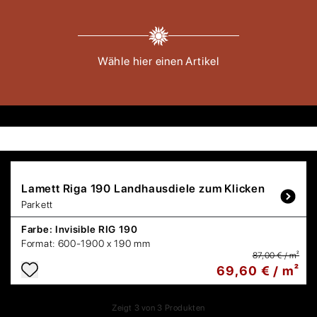
Wähle hier einen Artikel
Lamett
Riga 190 Landhausdiele zum Klicken
Parkett
Farbe:
Invisible RIG 190
Format:
600-1900 x 190 mm
87,00 € / m²
69,60 € / m²
Zeigt
3
von
3
Produkten