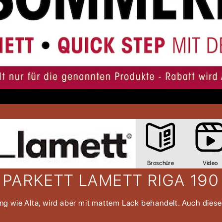
Broschüre
Video
PARKETT LAMETT RIGA 190
ng wie Alta, wird aber mit mattem Lack behandelt. Auch diese