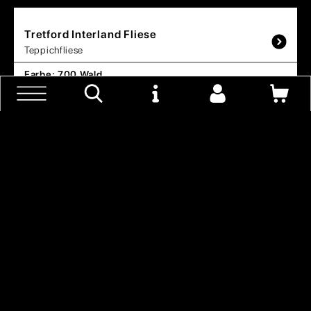
Tretford
Interland Fliese
Teppichfliese
Farbe:
700 Wald
Format:
50 cm x 50 cm
89,96 € / m²
UVP
Tretford
Interlife Fliese
Teppichfliese
Farbe:
512 Schiefer
Format:
50 cm x 50 cm
98,96 € / m²
UVP
Tretford
Interlife Fliese