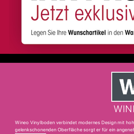
WIN
Wineo Vinylboden verbindet modernes Design mit hoher 
gelenkschonenden Oberfläche sorgt er für ein angene