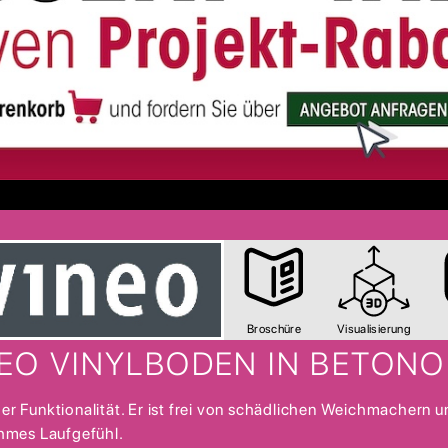
Broschüre
Visualisierung
EO VINYLBODEN IN BETONO
Funktionalität. Er ist frei von schädlichen Weichmachern und 
hmes Laufgefühl.