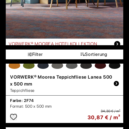
VORWERK® MOOREA HOTELKOLLEKTION
Filter
Sortierung
VORWERK®
Moorea Teppichfliese Lanea 500
x 500 mm
Teppichfliese
Farbe:
2F74
Format:
500 x 500 mm
34,30 € / m²
30,87 € / m²