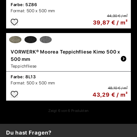
Farbe:
5Z86
Format:
500 x 500 mm
44,30 € / m²
39,87 € / m²
VORWERK®
Moorea Teppichfliese Kimo 500 x
500 mm
Teppichfliese
Farbe:
8L13
Format:
500 x 500 mm
48,10 € / m²
43,29 € / m²
Zeigt
6
von
6
Produkten
Du hast Fragen?