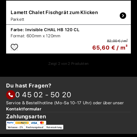
Lamett
Chalet Fischgrät zum Klicken
Parkett
Farbe:
Invisible CHAL HB 120 CL
Format:
600mm x 120mm
82,00 € / m²
65,60 € / m²
Zeigt
2
von
2
Produkten
Du hast Fragen?
0 45 02 - 50 20
Service & Bestellhotline
(Mo-Sa 10-17 Uhr) oder über
unser
Kontaktformular
Zahlungsarten
Vorkasse -2%
Rechnungskauf
Ratenzahlung