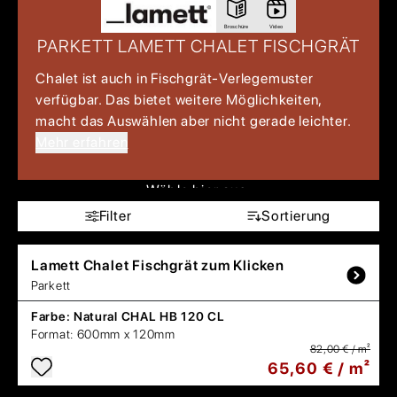
Broschüre
Video
PARKETT LAMETT CHALET FISCHGRÄT
Chalet ist auch in Fischgrät-Verlegemuster
verfügbar. Das bietet weitere Möglichkeiten,
macht das Auswählen aber nicht gerade leichter.
Mehr erfahren
Wähle hier aus:
Filter
Sortierung
Lamett
Chalet Fischgrät zum Klicken
Parkett
Farbe:
Natural CHAL HB 120 CL
Format:
600mm x 120mm
82,00 € / m²
65,60 € / m²