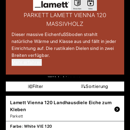
Broschüre
Video
PARKETT LAMETT VIENNA 120
MASSIVHOLZ
Dieser massive Eichenfuẞboden strahlt
natürliche Wärme und Klasse aus und fällt in jeder
Einrichtung auf. Die rustikalen Dielen sind in zwei
Breiten verfügbar.
Mehr erfahren
Wähle hier aus:
Filter
Sortierung
Lamett
Vienna 120 Landhausdiele Eiche zum
Kleben
Parkett
Farbe:
White VIE 120