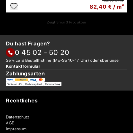
103,00 € / m²
82,40 € / m²
Zeigt
3
von
3
Produkten
Du hast Fragen?
0 45 02 - 50 20
Service & Bestellhotline
(Mo-Sa 10-17 Uhr) oder über
unser
Kontaktformular
Zahlungsarten
Vorkasse -2%
Rechnungskauf
Ratenzahlung
Rechtliches
Datenschutz
AGB
Impressum