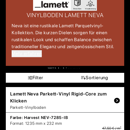
Broschüre
Visualisierung
VINYLBODEN LAMETT NEVA
Neva ist eine rustikale Lamett Parquetvinyl-
Kollektion. Die kurzen Dielen sorgen für einen
rustikalen Look und schaffen Balance zwischen
traditioneller Eleganz und zeitgenössischem Stil.
Mehr erfahren
Wähle hier aus:
Filter
Sortierung
Lamett
Neva Parkett-Vinyl Rigid-Core zum
Klicken
Parkett-Vinylboden
Farbe:
Harvest NEV-7285-IB
Format:
1235 mm x 232 mm
47,50 € / m²