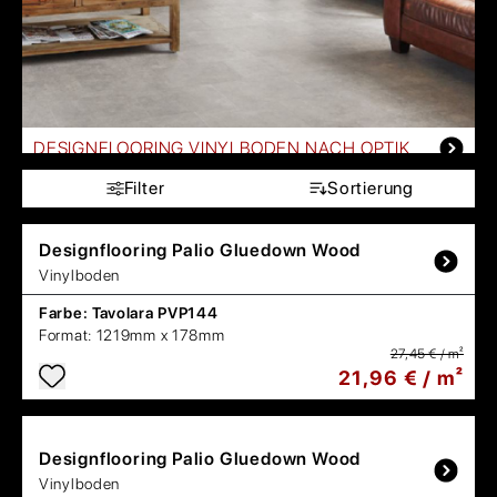
DESIGNFLOORING VINYLBODEN NACH OPTIK
Filter
Sortierung
Designflooring
Palio Gluedown Wood
Vinylboden
Farbe:
Tavolara PVP144
Format:
1219mm x 178mm
27,45 € / m²
21,96 € / m²
Designflooring
Palio Gluedown Wood
Vinylboden