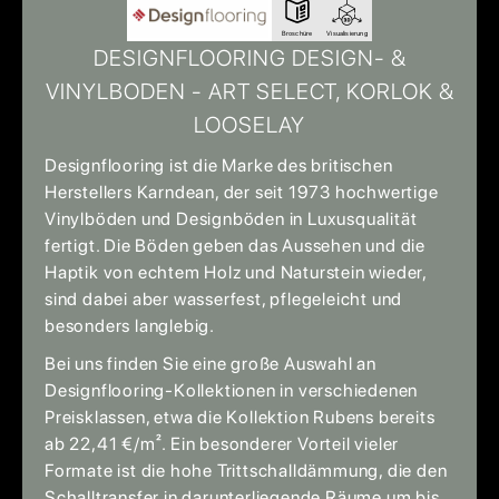
Broschüre
Visualisierung
DESIGNFLOORING DESIGN- &
VINYLBODEN - ART SELECT, KORLOK &
LOOSELAY
Designflooring ist die Marke des britischen
Herstellers Karndean, der seit 1973 hochwertige
Vinylböden und Designböden in Luxusqualität
fertigt. Die Böden geben das Aussehen und die
Haptik von echtem Holz und Naturstein wieder,
sind dabei aber wasserfest, pflegeleicht und
besonders langlebig.
Bei uns finden Sie eine große Auswahl an
Designflooring-Kollektionen in verschiedenen
Preisklassen, etwa die Kollektion Rubens bereits
ab 22,41 €/m². Ein besonderer Vorteil vieler
Formate ist die hohe Trittschalldämmung, die den
Schalltransfer in darunterliegende Räume um bis