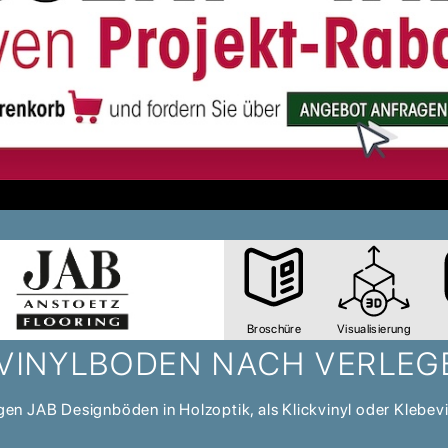
Broschüre
Visualisierung
 VINYLBODEN NACH VERLEG
en JAB Designböden in Holzoptik, als Klickvinyl oder Klebevi