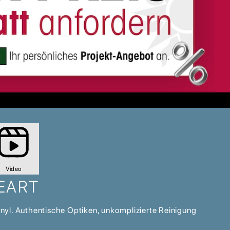
Video
EART
nyl. Authentische Optiken, unkomplizierte Reinigung