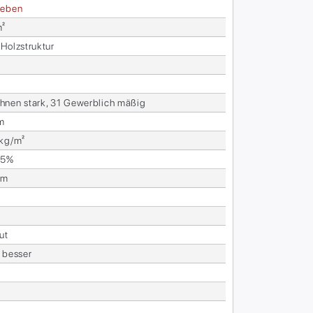
e­ben
m²
Holz­struk­tur
­nen stark, 31 Ge­werb­lich mä­ßig
m
 kg/m²
25%
mm
ut
 bes­ser