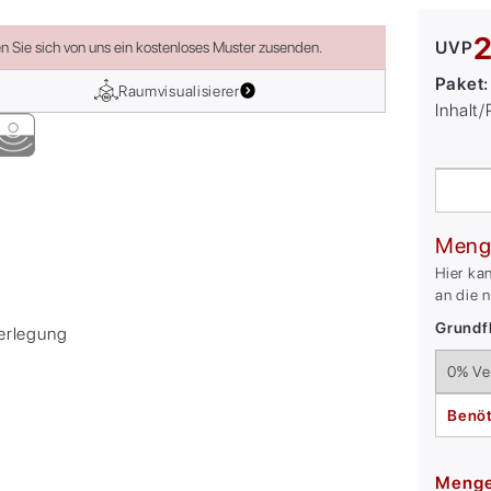
2
UVP
en Sie sich von uns ein kostenloses Muster zusenden.
Paket
Raumvisualisierer
Inhalt
Meng
Hier ka
an die 
Grundfl
Verlegung
Benöt
Meng