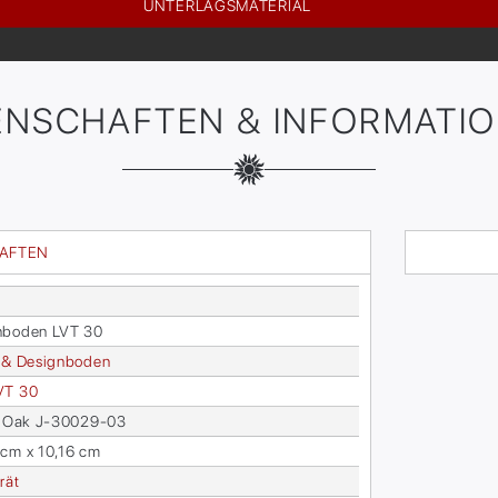
UNTERLAGSMATERIAL
ENSCHAFTEN & INFORMATI
HAFTEN
n­bo­den LVT 30
 & De­sign­bo­den
VT 30
ol Oak J-30029-03
cm x 10,16 cm
rät