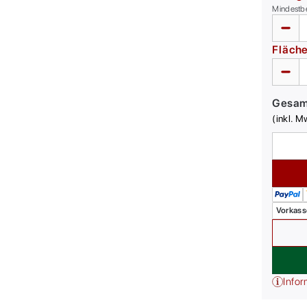
Mindestb
Fläch
Gesa
(inkl. M
Vorkass
Infor