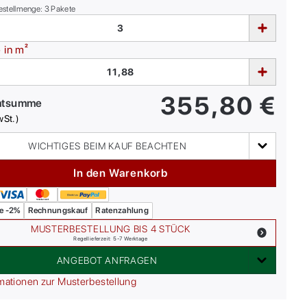
estellmenge:
3
Pakete
e
in m²
355,80
€
mtsumme
wSt.)
WICHTIGES BEIM KAUF BEACHTEN
In den Warenkorb
e -2%
Rechnungskauf
Ratenzahlung
MUSTERBESTELLUNG BIS 4 STÜCK
Regellieferzeit: 5-7 Werktage
ANGEBOT ANFRAGEN
mationen zur Musterbestellung