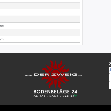
­ne
mm