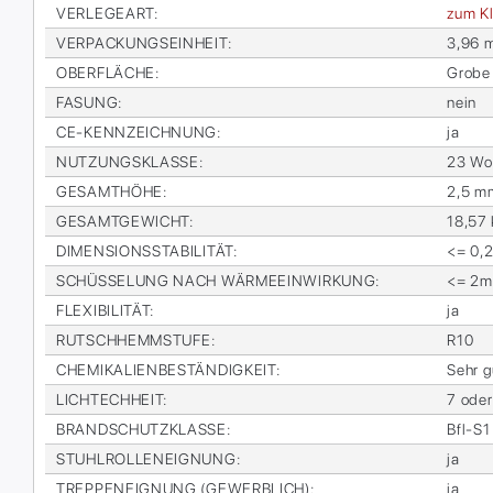
VER­LE­GE­ART
:
zum Kl
VER­PA­CKUNGS­EIN­HEIT
:
3,96 
OBER­FLÄ­CHE
:
Gro­be 
FA­SUNG
:
nein
CE-KENN­ZEICH­NUNG
:
ja
NUT­ZUNGS­KLAS­SE
:
23 Woh
GE­SAMT­HÖ­HE
:
2,5 m
GE­SAMT­GE­WICHT
:
18,57
DI­MEN­SI­ONS­STA­BI­LI­TÄT
:
<= 0,
SCHÜS­SE­LUNG NACH WÄR­ME­EIN­WIR­KUNG
:
<= 2
FLE­XI­BI­LI­TÄT
:
ja
RUTSCH­HEMM­STU­FE
:
R10
CHE­MI­KA­LI­EN­BE­STÄN­DIG­KEIT
:
Sehr g
LICH­TECH­HEIT
:
7 oder
BRAND­SCHUTZ­KLAS­SE
:
Bfl-S1
STUHL­ROL­LEN­EIG­NUNG
:
ja
TREP­PEN­EIG­NUNG (GE­WERB­LICH)
:
ja