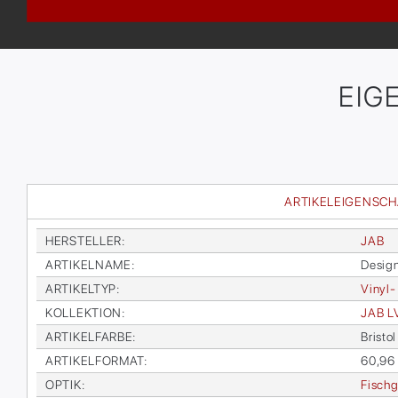
EIG
ARTIKELEIGENSC
HER­STEL­LER
:
JAB
AR­TI­KEL­NA­ME
:
De­sig
AR­TI­KEL­TYP
:
Vi­nyl-
KOL­LEK­TI­ON
:
JAB L
AR­TI­KEL­FAR­BE
:
Bris­t
AR­TI­KEL­FOR­MAT
:
60,96 
OP­TIK
:
Fisch­g