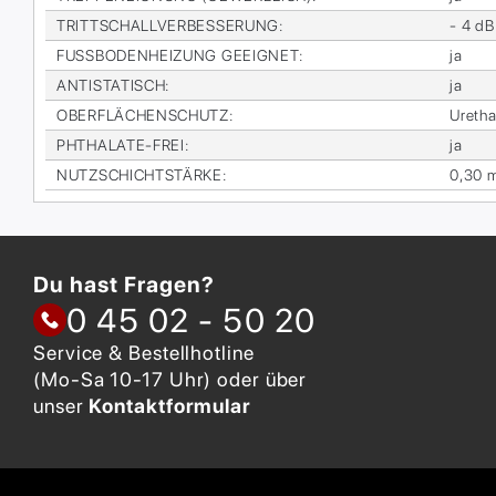
TRITT­SCHALL­VER­BES­SE­RUNG
:
- 4 dB
FUSS­BO­DEN­HEI­ZUNG GE­EIG­NET
:
ja
AN­TI­STA­TISCH
:
ja
OBER­FLÄ­CHEN­SCHUTZ
:
Ure­tha
PHTHA­LA­TE-FREI
:
ja
NUTZ­SCHICHT­STÄR­KE
:
0,30 
Du hast Fragen?
0 45 02 - 50 20
Service & Bestellhotline
(Mo-Sa 10-17 Uhr) oder über
unser
Kontaktformular