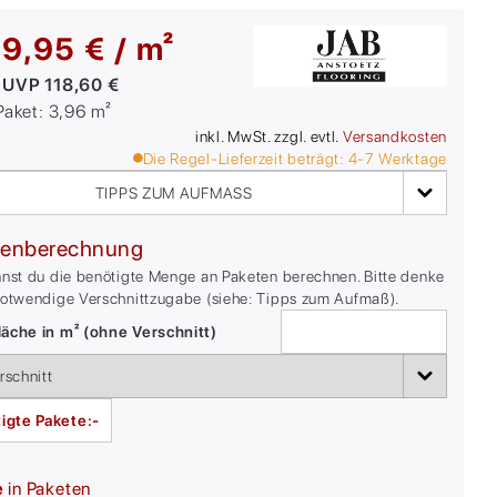
9,95 € / m²
:
UVP
118,60 €
/Paket:
3,96
m²
inkl. MwSt. zzgl. evtl.
Versandkosten
Die Regel-Lieferzeit beträgt:
4-7
Werktage
TIPPS ZUM AUFMASS
enberechnung
nnst du die benötigte Menge an Paketen berechnen. Bitte denke
notwendige Verschnittzugabe (siehe: Tipps zum Aufmaß).
äche in m² (ohne Verschnitt)
igte Pakete:
-
e
in Paketen