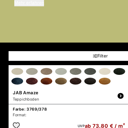
Mehr erfahren
Filter
JAB
Amaze
Teppichboden
Farbe:
3769/378
Format:
ab 73,80 € / m²
UVP