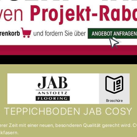
Broschüre
TEPPICHBODEN JAB COSY
erer Zeit mit einer neuen, besonderen Qualität gerecht wird. 
ikfasern.