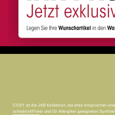
COSY ist die JAB Kollektion, die allen Ansprüchen uns
schadstofffreier und für Allergiker geeigneten Synthet