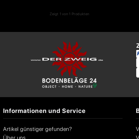
Zeigt
1
von
1
Produkten
Informationen und Service
Artikel günstiger gefunden?
V
Über uns
V