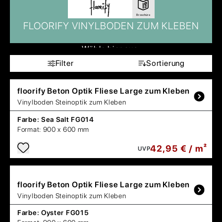
Broschüre
FLOORIFY VINYLBODEN ZUM KLEBEN
Wähle hier aus:
Filter
Sortierung
floorify
Beton Optik Fliese Large zum Kleben
Vinylboden Steinoptik zum Kleben
Farbe:
Sea Salt FG014
Format:
900 x 600 mm
42,95 € / m²
UVP
floorify
Beton Optik Fliese Large zum Kleben
Vinylboden Steinoptik zum Kleben
Farbe:
Oyster FG015