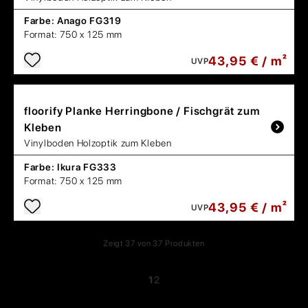
Farbe:
Anago FG319
Format:
750 x 125 mm
43,95 € / m²
UVP
floorify
Planke Herringbone / Fischgrät zum
Kleben
Vinylboden Holzoptik zum Kleben
Farbe:
Ikura FG333
Format:
750 x 125 mm
43,95 € / m²
UVP
Zeigt
37
von
37
Produkten
1
2