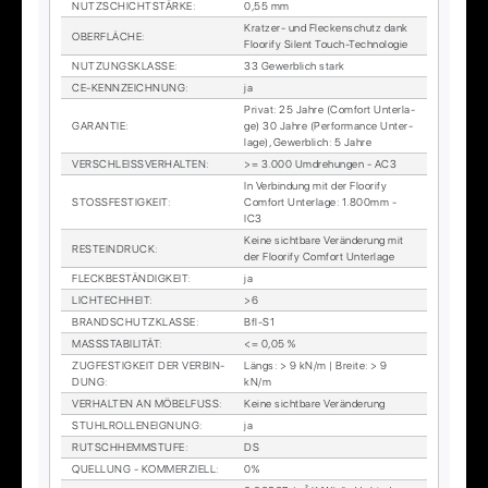
NUTZ­SCHICHT­STÄR­KE
:
0,55 mm
Krat­zer- und Fle­cken­schutz dank
OBER­FLÄ­CHE
:
Floo­ri­fy Si­lent Touch-Tech­no­lo­gie
NUT­ZUNGS­KLAS­SE
:
33 Ge­werb­lich stark
CE-KENN­ZEICH­NUNG
:
ja
Pri­vat: 25 Jah­re (Com­fort Un­ter­la­
GA­RAN­TIE
:
ge) 30 Jah­re (Per­for­mance Un­ter­
la­ge), Ge­werb­lich: 5 Jah­re
VER­SCHLEISS­VER­HAL­TEN
:
>= 3.000 Um­dre­hun­gen - AC3
In Ver­bin­dung mit der Floo­ri­fy
STOSS­FES­TIG­KEIT
:
Com­fort Un­ter­la­ge: 1.800mm -
IC3
Kei­ne sicht­ba­re Ver­än­de­rung mit
RESTEIN­DRUCK
:
der Floo­ri­fy Com­fort Un­ter­la­ge
FLECK­BE­STÄN­DIG­KEIT
:
ja
LICH­TECH­HEIT
:
>6
BRAND­SCHUTZ­KLAS­SE
:
Bfl-S1
MASS­STA­BI­LI­TÄT
:
<= 0,05 %
ZUG­FES­TIG­KEIT DER VER­BIN­
Längs: > 9 kN/m | Brei­te: > 9
DUNG
:
kN/m
VER­HAL­TEN AN MÖ­BEL­FUSS
:
Kei­ne sicht­ba­re Ver­än­de­rung
STUHL­ROL­LEN­EIG­NUNG
:
ja
RUTSCH­HEMM­STU­FE
:
DS
QUEL­LUNG - KOM­MER­ZI­ELL
:
0%