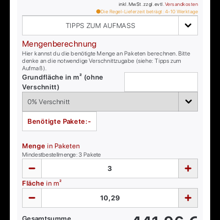
inkl. MwSt. zzgl. evtl.
Versandkosten
Die Regel-Lieferzeit beträgt:
4-10
Werktage
TIPPS ZUM AUFMASS
Mengenberechnung
Hier kannst du die benötigte Menge an Paketen berechnen. Bitte
denke an die notwendige Verschnittzugabe (siehe: Tipps zum
Aufmaß).
Grundfläche in m² (ohne
Verschnitt)
Benötigte Pakete:
-
Menge
in Paketen
Mindestbestellmenge:
3
Pakete
Fläche
in m²
Gesamtsumme