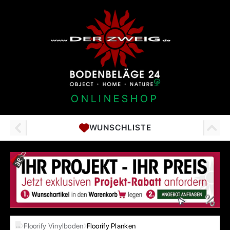
ONLINESHOP
WUNSCHLISTE
…
Floorify Vinylboden
Floorify Planken