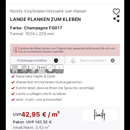
floorify
Vinylboden Holzoptik zum Kleben
LANGE PLANKEN ZUM KLEBEN
Farbe:
Champagne FG017
Format:
1524 x 225 mm
Farbtöne der Bilder können vom Original stark abweichen, bitte lassen Sie sich von
uns ein kostenloses Muster zusenden.
Artikeleigenschaften
Raumvisualisierer
Naturnahe Haptik & Optik
Wasserfest mit höchstem Nutzungskomfort
Komfortabel, dass es Ihnen die Sprache verschlägt
Leicht zu pflegen, leicht zu lieben
stoß-, kratz- und schmutzfest
42,95 € / m²
UVP
Paket:
UVP
147,32 €
Inhalt/Paket:
3,43
m²