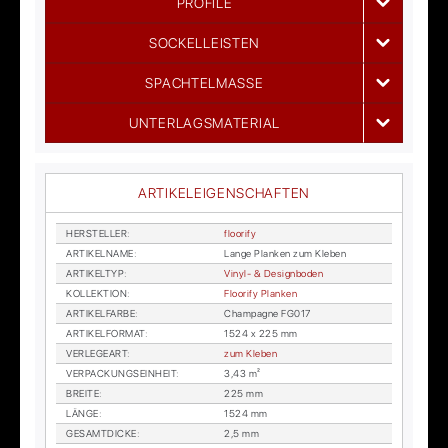
PROFILE
SOCKELLEISTEN
SPACHTELMASSE
UNTERLAGSMATERIAL
ARTIKELEIGENSCHAFTEN
HER­STEL­LER
:
floo­ri­fy
AR­TI­KEL­NA­ME
:
Lan­ge Plan­ken zum Kle­ben
AR­TI­KEL­TYP
:
Vi­nyl- & De­sign­bo­den
KOL­LEK­TI­ON
:
Floo­ri­fy Plan­ken
AR­TI­KEL­FAR­BE
:
Cham­pa­gne FG017
AR­TI­KEL­FOR­MAT
:
1524 x 225 mm
VER­LE­GE­ART
:
zum Kle­ben
VER­PA­CKUNGS­EIN­HEIT
:
3,43 m²
BREI­TE
:
225 mm
LÄN­GE
:
1524 mm
GE­SAMT­DI­CKE
:
2,5 mm