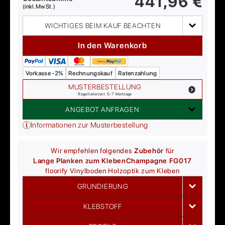
441,96
€
(inkl. MwSt.)
WICHTIGES BEIM KAUF BEACHTEN
In den Warenkorb
Vorkasse -2%
Rechnungskauf
Ratenzahlung
MUSTERBESTELLUNG
Regellieferzeit: 5-7 Werktage
ANGEBOT ANFRAGEN
Informationen zur Musterbestellung
Wir empfehlen folgendes
Zubehör
für
Lange Planken zum Kleben
Champagne FG017
floorify
Vinylboden Holzoptik zum Kleben
GRUNDIERUNG
KLEBSTOFF