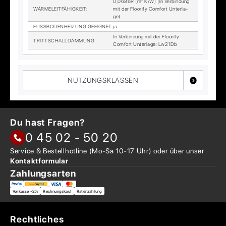
0,0686R (m² K/W) (In Ver­bin­dung
WÄR­ME­LEIT­FÄ­HIG­KEIT
:
mit der Floo­ri­fy Com­fort Un­ter­la­
ge)
FUSS­BO­DEN­HEI­ZUNG GE­EIG­NET
:
ja
In Ver­bin­dung mit der Floo­ri­fy
TRITT­SCHALL­DÄM­MUNG
:
Com­fort Un­ter­la­ge: Lw21Db
NUTZUNGSKLASSEN
Du hast Fragen?
0 45 02 - 50 20
Service & Bestellhotline
(Mo-Sa 10-17 Uhr) oder über
unser
Kontaktformular
Zahlungsarten
Vorkasse -2%
Rechnungskauf
Ratenzahlung
Rechtliches