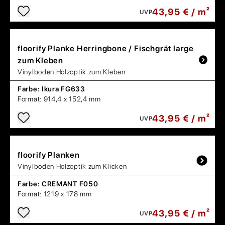
43,95 € / m²
UVP
floorify
Planke Herringbone / Fischgrät large
zum Kleben
Vinylboden Holzoptik zum Kleben
Farbe:
Ikura FG633
Format:
914,4 x 152,4 mm
43,95 € / m²
UVP
floorify
Planken
Vinylboden Holzoptik zum Klicken
Farbe:
CREMANT F050
Format:
1219 x 178 mm
43,95 € / m²
UVP