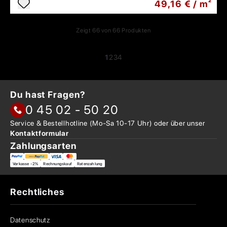
49,16 € / m²
Zeigt
66
von
66
Produkten
1
2
3
4
Du hast Fragen?
0 45 02 - 50 20
Service & Bestellhotline
(Mo-Sa 10-17 Uhr) oder über
unser
Kontaktformular
Zahlungsarten
Vorkasse -2%
Rechnungskauf
Ratenzahlung
Rechtliches
Datenschutz