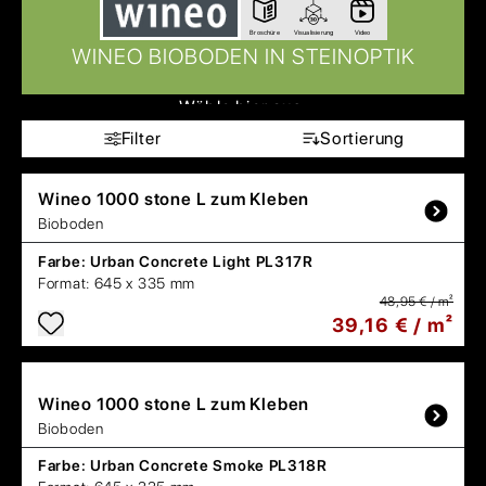
Broschüre
Visualisierung
Video
WINEO BIOBODEN IN STEINOPTIK
Wähle hier aus:
Filter
Sortierung
Wineo
1000 stone L zum Kleben
Bioboden
Farbe:
Urban Concrete Light PL317R
Format:
645 x 335 mm
48,95 € / m²
39,16 € / m²
Wineo
1000 stone L zum Kleben
Bioboden
Farbe:
Urban Concrete Smoke PL318R