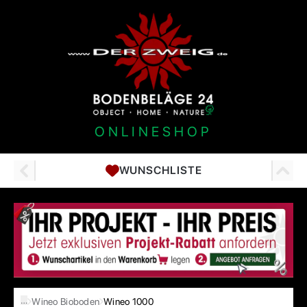
ONLINESHOP
WUNSCHLISTE
…
Wineo Bioboden
Wineo 1000