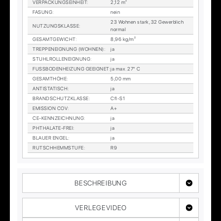
VER­PA­CKUNGS­EIN­HEIT
:
2,12 m²
FA­SUNG
:
nein
23 Woh­nen stark, 32 Ge­werb­lich
NUT­ZUNGS­KLAS­SE
:
nor­mal
GE­SAMT­GE­WICHT
:
8,96 kg/m²
TREP­PEN­EIG­NUNG (WOH­NEN)
:
ja
STUHL­ROL­LEN­EIG­NUNG
:
ja
FUSS­BO­DEN­HEI­ZUNG GE­EIG­NET
:
ja max. 27° C
GE­SAMT­HÖ­HE
:
5,00 mm
AN­TI­STA­TISCH
:
ja
BRAND­SCHUTZ­KLAS­SE
:
Cfl-S1
EMIS­SI­ON COV
:
A+
CE-KENN­ZEICH­NUNG
:
ja
PHTHA­LA­TE-FREI
:
ja
BLAU­ER EN­GEL
:
ja
RUTSCH­HEMM­STU­FE
:
R9
BESCHREIBUNG
VERLEGEVIDEO