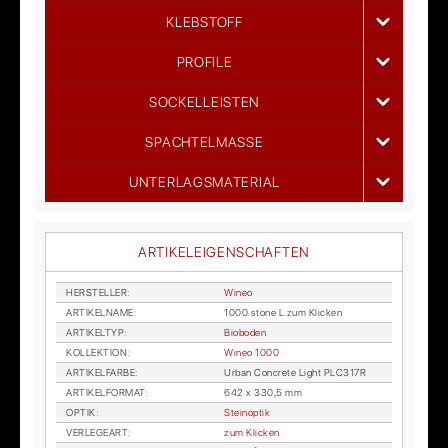
KLEBSTOFF
PROFILE
SOCKELLEISTEN
SPACHTELMASSE
UNTERLAGSMATERIAL
ARTIKELEIGENSCHAFTEN
HER­STEL­LER
:
Wi­neo
AR­TI­KEL­NA­ME
:
1000 stone L zum Kli­cken
AR­TI­KEL­TYP
:
Bio­bo­den
KOL­LEK­TI­ON
:
Wi­neo 1000
AR­TI­KEL­FAR­BE
:
Ur­ban Con­cre­te Light PLC317R
AR­TI­KEL­FOR­MAT
:
642 x 330,5 mm
OP­TIK
:
Stein­op­tik
VER­LE­GE­ART
:
zum Kli­cken