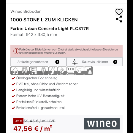
Wineo
Bioboden
1000 STONE L ZUM KLICKEN
Farbe:
Urban Concrete Light PLC317R
Format:
642 x 330,5 mm
Farbtöne der Bilder können vom Original stark abweichen, bitte lassen Sie sich von
uns ein kostenloses Muster zusenden.
Artikeleigenschaften
Raumvisualisierer
Ökologischer Bodenbelag
PVC frei, ohne Chlor und Weichmacher
Langlebig und wirtschaftlich
Extrem hohe UV-Beständigkeit
Perfektes Rückstellverhalten
Emissionsfrei + geruchsneutral
59,45 € / m²
UVP
-20 %
47,56 € / m²