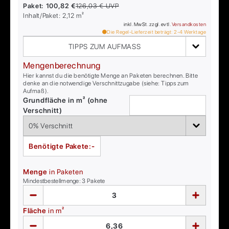
Paket:
100,82 €
126,03 €
UVP
Inhalt/Paket:
2,12
m²
inkl. MwSt. zzgl. evtl.
Versandkosten
Die Regel-Lieferzeit beträgt:
2-4
Werktage
TIPPS ZUM AUFMASS
Mengenberechnung
Hier kannst du die benötigte Menge an Paketen berechnen. Bitte
denke an die notwendige Verschnittzugabe (siehe: Tipps zum
Aufmaß).
Grundfläche in m² (ohne
Verschnitt)
Benötigte Pakete:
-
Menge
in Paketen
Mindestbestellmenge:
3
Pakete
Fläche
in m²