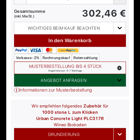
302,46
€
Gesamtsumme
(inkl. MwSt.)
WICHTIGES BEIM KAUF BEACHTEN
In den Warenkorb
Vorkasse -2%
Rechnungskauf
Ratenzahlung
MUSTERBESTELLUNG BIS 4 STÜCK
Regellieferzeit: 5-7 Werktage
ANGEBOT ANFRAGEN
Informationen zur Musterbestellung
Wir empfehlen folgendes
Zubehör
für
1000 stone L zum Klicken
Urban Concrete Light PLC317R
Wineo
Bioboden
GRUNDIERUNG