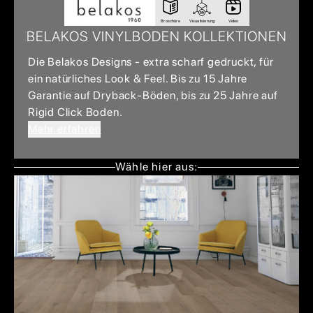
Broschüre
Visualisierung
Video
BELAKOS VINYLBODEN KOLLEKTIONEN
Die Belakos Designs - extra scharf gedruckt, für
ein natürliches Look & Feel. Bis zu 15 Jahre
Garantie auf Dryback-Böden, bis zu 25 Jahre auf
Rigid Click Boden.
Mehr erfahren
Wähle hier aus: