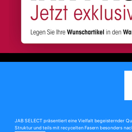
JAB SELECT präsentiert eine Vielfalt begeisternder Qua
Struktur und teils mit recycelten Fasern besonders nac