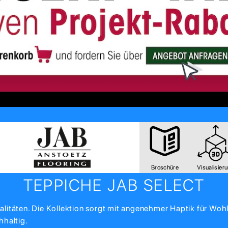
Broschüre
Visualisier
TEPPICHE JAB SELECT
litäten. Die Kollektion sorgt mit angenehmer Haptik für Woh
hhaltig.