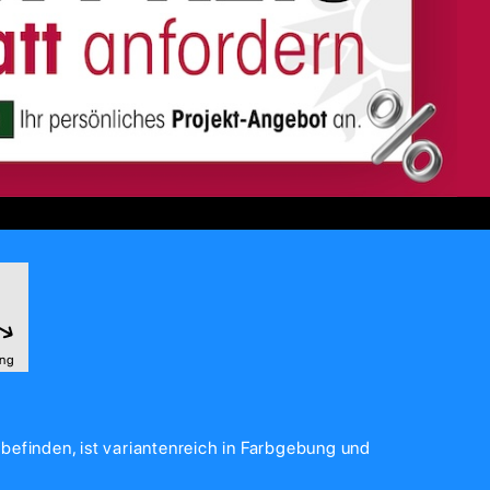
ung
lbefinden, ist variantenreich in Farbgebung und