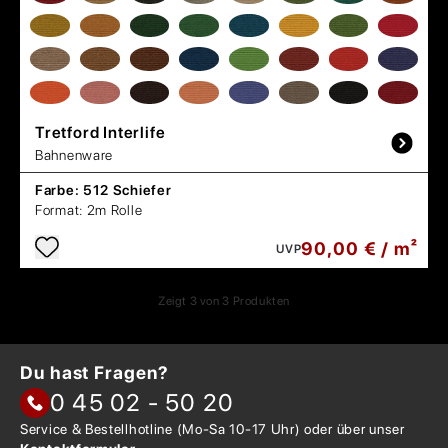
Tretford
Interlife
Bahnenware
Farbe:
512 Schiefer
Format:
2m Rolle
90,00 € / m²
UVP
Zeigt
3
von
3
Produkten
Du hast Fragen?
0 45 02 - 50 20
Service & Bestellhotline
(Mo-Sa 10-17 Uhr) oder über
unser