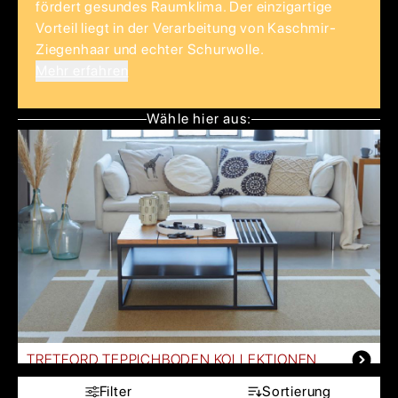
fördert gesundes Raumklima. Der einzigartige
Vorteil liegt in der Verarbeitung von Kaschmir-
Ziegenhaar und echter Schurwolle.
Mehr erfahren
Wähle hier aus:
TRETFORD TEPPICHBODEN KOLLEKTIONEN
Filter
Sortierung