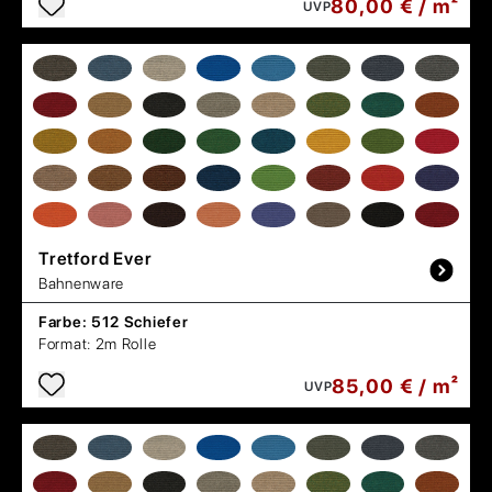
80,00 € / m²
UVP
Tretford
Ever
Bahnenware
Farbe:
512 Schiefer
Format:
2m Rolle
85,00 € / m²
UVP