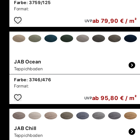
Farbe:
3759/125
Format:
ab 79,90 € / m²
UVP
JAB
Ocean
Teppichboden
Farbe:
3746/476
Format:
ab 95,80 € / m²
UVP
JAB
Chill
Teppichboden