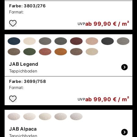
Farbe:
3803/276
Format:
ab 99,90 € / m²
UVP
JAB
Legend
Teppichboden
Farbe:
3699/758
Format:
ab 99,90 € / m²
UVP
JAB
Alpaca
Teppichboden