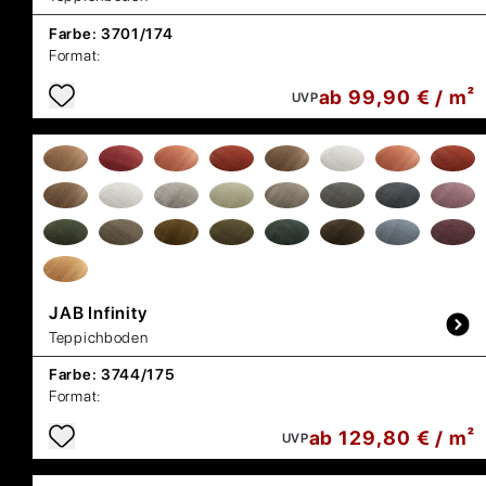
Farbe:
3701/174
Format:
ab 99,90 € / m²
UVP
JAB
Infinity
Teppichboden
Farbe:
3744/175
Format:
ab 129,80 € / m²
UVP