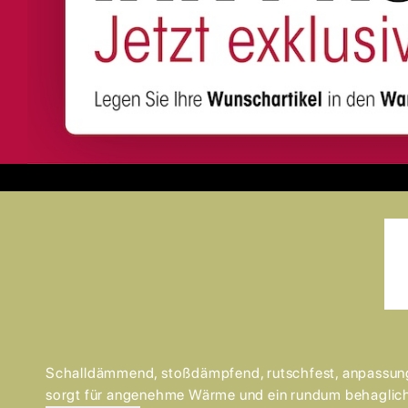
Schalldämmend, stoßdämpfend, rutschfest, anpassungsf
sorgt für angenehme Wärme und ein rundum behaglich