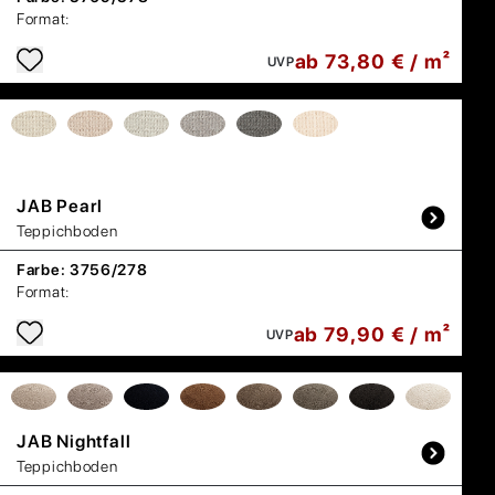
Format:
ab 73,80 € / m²
UVP
JAB
Pearl
Teppichboden
Farbe:
3756/278
Format:
ab 79,90 € / m²
UVP
JAB
Nightfall
Teppichboden