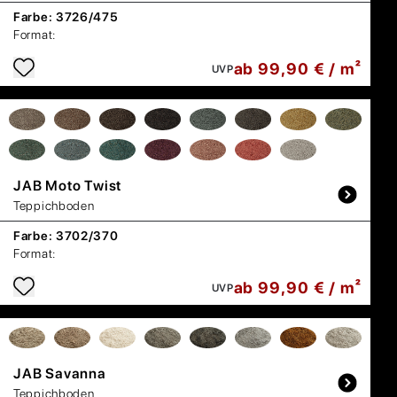
Farbe:
3726/475
Format:
ab 99,90 € / m²
UVP
JAB
Moto Twist
Teppichboden
Farbe:
3702/370
Format:
ab 99,90 € / m²
UVP
JAB
Savanna
Teppichboden