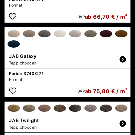
Format:
ab 66,70 € / m²
UVP
JAB
Galaxy
Teppichboden
Farbe:
3740/271
Format:
ab 75,80 € / m²
UVP
JAB
Twilight
Teppichboden