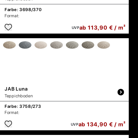
Farbe:
3698/370
Format:
ab 113,90 € / m²
UVP
JAB
Luna
Teppichboden
Farbe:
3758/273
Format:
ab 134,90 € / m²
UVP