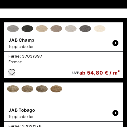
JAB
Champ
Teppichboden
Farbe:
3703/397
Format:
ab 54,80 € / m²
UVP
JAB
Tobago
Teppichboden
Farbe:
3762/176