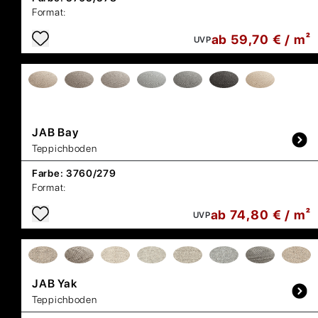
Format:
ab 59,70 € / m²
UVP
JAB
Bay
Teppichboden
Farbe:
3760/279
Format:
ab 74,80 € / m²
UVP
JAB
Yak
Teppichboden