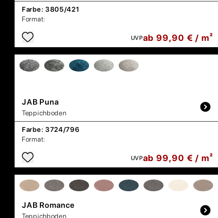
Farbe:
3805/421
Format:
ab 99,90 € / m²
UVP
JAB
Puna
Teppichboden
Farbe:
3724/796
Format:
ab 99,90 € / m²
UVP
JAB
Romance
Teppichboden