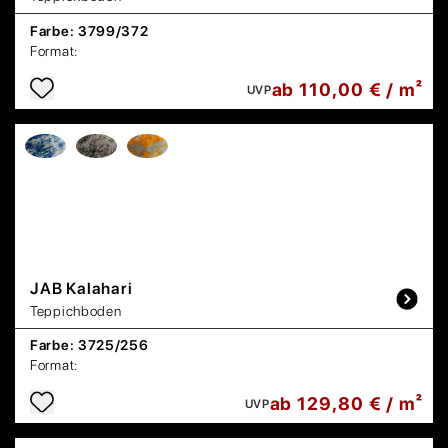
Farbe:
3799/372
Format:
ab 110,00 € / m²
UVP
JAB
Kalahari
Teppichboden
Farbe:
3725/256
Format:
ab 129,80 € / m²
UVP