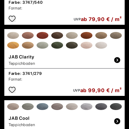
Farbe:
3747/540
Format:
ab 79,90 € / m²
UVP
JAB
Clarity
Teppichboden
Farbe:
3741/279
Format:
ab 99,90 € / m²
UVP
JAB
Cool
Teppichboden