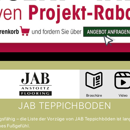
Broschüre
Video
JAB TEPPICHBODEN
ähig – die Liste der Vorzüge von JAB Teppichböden ist lang. 
es Fußgefühl.