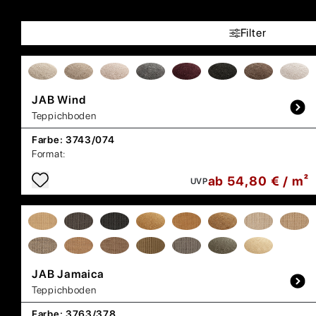
Filter
JAB
Wind
Teppichboden
Farbe:
3743/074
Format:
ab 54,80 € / m²
UVP
JAB
Jamaica
Teppichboden
Farbe:
3763/378