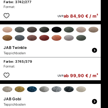
Farbe:
3742/277
Format:
ab 84,90 € / m²
UVP
JAB
Twinkle
Teppichboden
Farbe:
3745/379
Format:
ab 99,90 € / m²
UVP
JAB
Gobi
Teppichboden