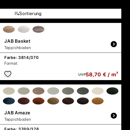
Sortierung
JAB
Basket
Teppichboden
Farbe:
3814/370
Format:
58,70 € / m²
UVP
JAB
Amaze
Teppichboden
Farbe:
3769/378