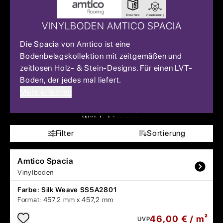
Broschüre
Visualisierung
VINYLBODEN AMTICO SPACIA
Die Spacia von Amtico ist eine
Bodenbelagskollektion mit zeitgemäßen und
zeitlosen Holz- & Stein-Designs. Für einen LVT-
Boden, der jedes mal liefert.
Mehr erfahren
Wähle hier aus:
Filter
Sortierung
Amtico
Spacia
Vinylboden
Farbe:
Silk Weave SS5A2801
Format:
457,2 mm x 457,2 mm
46,00 € / m²
UVP