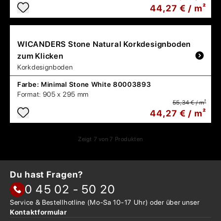
44,27 € / m²
WICANDERS
Stone Natural Korkdesignboden
zum Klicken
Korkdesignboden
Farbe:
Minimal Stone White 80003893
Format:
905 x 295 mm
55,34 € / m²
44,27 € / m²
Zeigt
7
von
7
Produkten
Du hast Fragen?
0 45 02 - 50 20
Service & Bestellhotline
(Mo-Sa 10-17 Uhr) oder über
unser
Kontaktformular