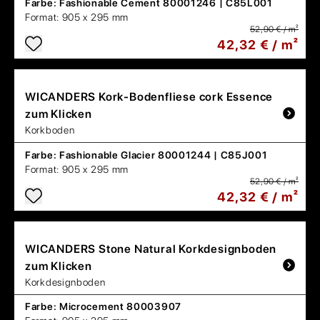
Farbe:
Fashionable Cement 80001246 | C85L001
Format:
905 x 295 mm
52,90 € / m²
42,32 € / m²
WICANDERS
Kork-Bodenfliese cork Essence
zum Klicken
Korkboden
Farbe:
Fashionable Glacier 80001244 | C85J001
Format:
905 x 295 mm
52,90 € / m²
42,32 € / m²
WICANDERS
Stone Natural Korkdesignboden
zum Klicken
Korkdesignboden
Farbe:
Microcement 80003907