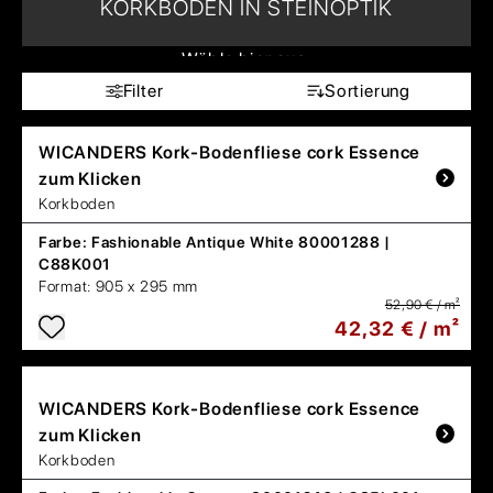
KORKBODEN IN STEINOPTIK
Wähle hier aus:
Filter
Sortierung
WICANDERS
Kork-Bodenfliese cork Essence
zum Klicken
Korkboden
Farbe:
Fashionable Antique White 80001288 |
C88K001
Format:
905 x 295 mm
52,90 € / m²
42,32 € / m²
WICANDERS
Kork-Bodenfliese cork Essence
zum Klicken
Korkboden