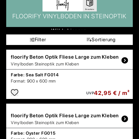
Broschüre
FLOORIFY VINYLBODEN IN STEINOPTIK
Wähle hier aus:
Filter
Sortierung
floorify
Beton Optik Fliese Large zum Kleben
Vinylboden Steinoptik zum Kleben
Farbe:
Sea Salt FG014
Format:
900 x 600 mm
42,95 € / m²
UVP
floorify
Beton Optik Fliese Large zum Kleben
Vinylboden Steinoptik zum Kleben
Farbe:
Oyster FG015