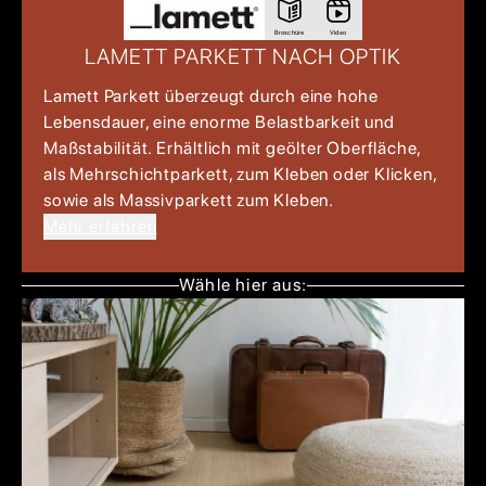
Broschüre
Video
LAMETT PARKETT NACH OPTIK
Lamett Parkett überzeugt durch eine hohe
Lebensdauer, eine enorme Belastbarkeit und
Maßstabilität. Erhältlich mit geölter Oberfläche,
als Mehrschichtparkett, zum Kleben oder Klicken,
sowie als Massivparkett zum Kleben.
Mehr erfahren
Wähle hier aus: