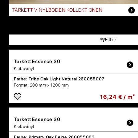
TARKETT VINYLBODEN KOLLEKTIONEN
Filter
Tarkett
Essence 30
Klebevinyl
Farbe:
Tribe Oak Light Natural 260055007
Format:
200 mm x 1200 mm
16,24 € / m²
Tarkett
Essence 30
Klebevinyl
Farbe:
Primary Oak Beige 260055003