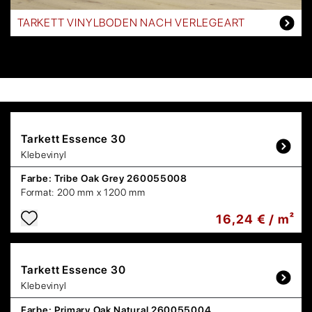
TARKETT VINYLBODEN NACH VERLEGEART
Tarkett
Essence 30
Klebevinyl
Farbe:
Tribe Oak Grey 260055008
Format:
200 mm x 1200 mm
16,24 € / m²
Tarkett
Essence 30
Klebevinyl
Farbe:
Primary Oak Natural 260055004