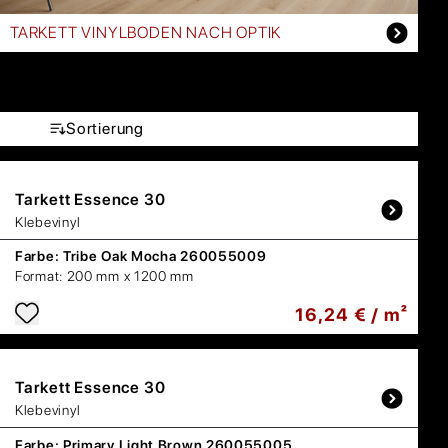
TARKETT VINYLBODEN NACH OPTIK
Sortierung
Tarkett
Essence 30
Klebevinyl
Farbe:
Tribe Oak Mocha 260055009
Format:
200 mm x 1200 mm
16,24 € / m²
Tarkett
Essence 30
Klebevinyl
Farbe:
Primary Light Brown 260055005