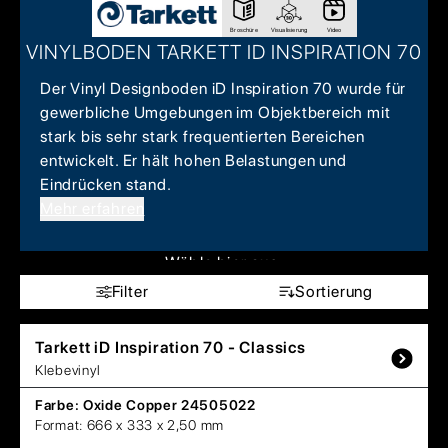
Broschüre
Visualisierung
Video
VINYLBODEN TARKETT ID INSPIRATION 70
Der Vinyl Designboden iD Inspiration 70 wurde für
gewerbliche Umgebungen im Objektbereich mit
stark bis sehr stark frequentierten Bereichen
entwickelt. Er hält hohen Belastungen und
Eindrücken stand.
Mehr erfahren
Wähle hier aus:
Filter
Sortierung
Tarkett
iD Inspiration 70 - Classics
Klebevinyl
Farbe:
Oxide Copper 24505022
Format:
666 x 333 x 2,50 mm