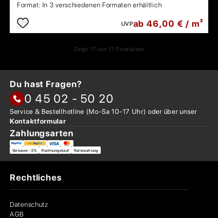
Format:
In 3 verschiedenen Formaten erhältlich
ab 46,00 € / m²
UVP
Zeigt
17
von
17
Produkten
Du hast Fragen?
0 45 02 - 50 20
Service & Bestellhotline
(Mo-Sa 10-17 Uhr) oder über
unser
Kontaktformular
Zahlungsarten
Vorkasse -2%
Rechnungskauf
Ratenzahlung
Rechtliches
Datenschutz
AGB