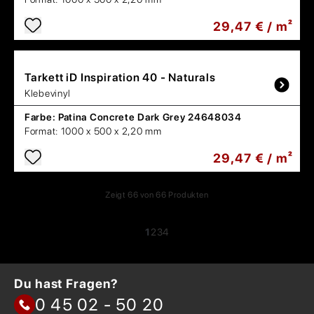
29,47 € / m²
Tarkett
iD Inspiration 40 - Naturals
Klebevinyl
Farbe:
Patina Concrete Dark Grey 24648034
Format:
1000 x 500 x 2,20 mm
29,47 € / m²
Zeigt
66
von
66
Produkten
1
2
3
4
Du hast Fragen?
0 45 02 - 50 20