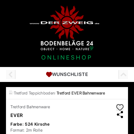
ONLINESHOP
WUNSCHLISTE
…
Tretford Teppichboden
Tretford EVER Bahnenware
Tretford
Bahnenware
EVER
Farbe:
524 Kirsche
Format:
2m Rolle