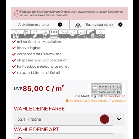
Farbtöne der Bilder können vom Original stark abweichen, bitte lassen Sie sich von
uns ein kostenloses Muster zusenden.
Artikeleigenschaften
Raumvisualisierer
mit natürlichen Materialien
lose verlegbar
verbessert das Raumklima
strapazierfähig und pflegeleicht
für Fussbodenheizung geeignet
reduziert Lärm und Schall
85,00 € / m²
UVP
inkl. MwSt. zzgl. evtl.
Versandkosten
Die Regel-Lieferzeit beträgt:
7
Werktage
WÄHLE DEINE FARBE
524 Kirsche
WÄHLE DEINE ART