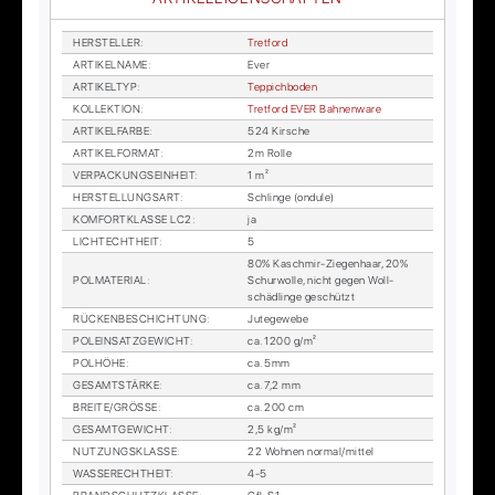
HER­STEL­LER
:
Tret­ford
AR­TI­KEL­NA­ME
:
Ever
AR­TI­KEL­TYP
:
Tep­pich­bo­den
KOL­LEK­TI­ON
:
Tret­ford EVER Bah­n­en­wa­re
AR­TI­KEL­FAR­BE
:
524 Kir­sche
AR­TI­KEL­FOR­MAT
:
2m Rol­le
VER­PA­CKUNGS­EIN­HEIT
:
1 m²
HER­STEL­LUNGS­ART
:
Schlin­ge (on­du­le)
KOM­FORT­KLAS­SE LC2
:
ja
LICHTECHT­HEIT
:
5
80% Kasch­mir-Zie­gen­haar, 20%
POL­MA­TE­RI­AL
:
Schur­wol­le, nicht ge­gen Woll­
schäd­lin­ge ge­schützt
RÜ­CKEN­BE­SCHICH­TUNG
:
Ju­te­ge­we­be
POL­EIN­SATZ­GE­WICHT
:
ca. 1200 g/m²
POL­HÖ­HE
:
ca. 5mm
GE­SAMT­STÄR­KE
:
ca. 7,2 mm
BREI­TE/GRÖS­SE
:
ca. 200 cm
GE­SAMT­GE­WICHT
:
2,5 kg/m²
NUT­ZUNGS­KLAS­SE
:
22 Woh­nen nor­mal/mit­tel
WAS­SE­RECHT­HEIT
:
4-5