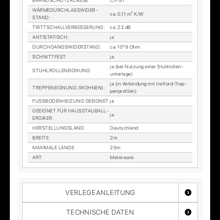
BRAND­SCHUTZ­KLAS­SE
:
Cfl-S1
WÄR­ME­DURCH­LASS­WI­DER­
ca. 0,11 m² K/W
STAND
:
TRITT­SCHALL­VER­BES­SE­RUNG
:
ca. 23 dB
AN­TI­STA­TISCH
:
ja
DURCH­GANGS­WI­DER­STAND
:
ca. 10^9 Ohm
SCHNITT­FEST
:
ja
ja (bei Nut­zung ei­ner Stuhl­rol­len­
STUHL­ROL­LEN­EIG­NUNG
:
un­ter­la­ge)
ja (in Ver­bin­dung mit tret­ford-Trep­
TREP­PEN­EIG­NUNG (WOH­NEN)
:
pen­pro­fi­len)
FUSS­BO­DEN­HEI­ZUNG GE­EIG­NET
:
ja
GE­EIG­NET FÜR HAUS­STAUB­ALL­
ja
ER­GI­KER
:
HER­STEL­LUNGS­LAND
:
Deutsch­land
BREI­TE
:
2m
MA­XI­MA­LE LÄN­GE
:
25m
ART
:
Me­ter­wa­re
VERLEGEANLEITUNG
TECHNISCHE DATEN