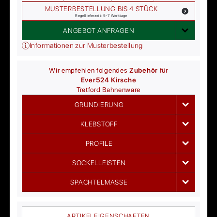
MUSTERBESTELLUNG BIS 4 STÜCK
Regellieferzeit: 5-7 Werktage
ANGEBOT ANFRAGEN
Informationen zur Musterbestellung
Wir empfehlen folgendes
Zubehör
für
Ever
524 Kirsche
Tretford
Bahnenware
GRUNDIERUNG
KLEBSTOFF
PROFILE
SOCKELLEISTEN
SPACHTELMASSE
ARTIKELEIGENSCHAFTEN