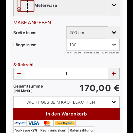
Meterware
MAßE ANGEBEN
Breite in cm
200 cm
Länge in cm
cm
Min:
100
cm
Schritte: 5 cm
Max:
2500
cm
Stückzahl
170,00
€
Gesamtsumme
(inkl. MwSt.)
WICHTIGES BEIM KAUF BEACHTEN
In den Warenkorb
Vorkasse -2%
Rechnungskauf
Ratenzahlung