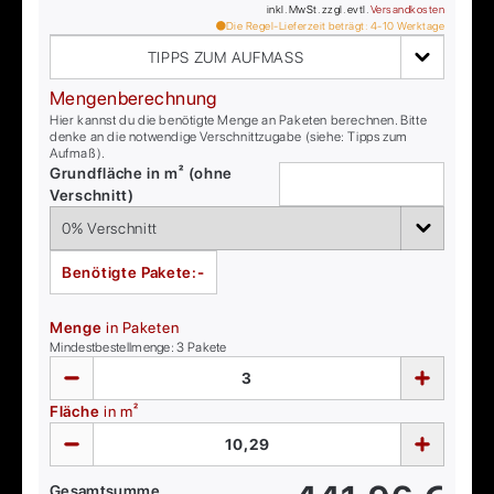
inkl. MwSt. zzgl. evtl.
Versandkosten
Die Regel-Lieferzeit beträgt:
4-10
Werktage
TIPPS ZUM AUFMASS
Mengenberechnung
Hier kannst du die benötigte Menge an Paketen berechnen. Bitte
denke an die notwendige Verschnittzugabe (siehe: Tipps zum
Aufmaß).
Grundfläche in m² (ohne
Verschnitt)
Benötigte Pakete:
-
Menge
in Paketen
Mindestbestellmenge:
3
Pakete
Fläche
in m²
Gesamtsumme