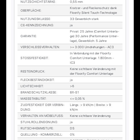
NUTZ­SCHICHT­STÄR­KE
:
0,55 mm
Krat­zer- und Fle­cken­schutz dank
OBER­FLÄ­CHE
:
Floo­ri­fy Si­lent Touch-Tech­no­lo­gie
NUT­ZUNGS­KLAS­SE
:
33 Ge­werb­lich stark
CE-KENN­ZEICH­NUNG
:
ja
Pri­vat: 25 Jah­re (Com­fort Un­ter­la­
GA­RAN­TIE
:
ge) 30 Jah­re (Per­for­mance Un­ter­
la­ge), Ge­werb­lich: 5 Jah­re
VER­SCHLEISS­VER­HAL­TEN
:
>= 3.000 Um­dre­hun­gen - AC3
In Ver­bin­dung mit der Floo­ri­fy
STOSS­FES­TIG­KEIT
:
Com­fort Un­ter­la­ge: 1.800mm -
IC3
Kei­ne sicht­ba­re Ver­än­de­rung mit
RESTEIN­DRUCK
:
der Floo­ri­fy Com­fort Un­ter­la­ge
FLECK­BE­STÄN­DIG­KEIT
:
ja
LICH­TECH­HEIT
:
>6
BRAND­SCHUTZ­KLAS­SE
:
Bfl-S1
MASS­STA­BI­LI­TÄT
:
<= 0,05 %
ZUG­FES­TIG­KEIT DER VER­BIN­
Längs: > 9 kN/m | Brei­te: > 9
DUNG
:
kN/m
VER­HAL­TEN AN MÖ­BEL­FUSS
:
Kei­ne sicht­ba­re Ver­än­de­rung
STUHL­ROL­LEN­EIG­NUNG
:
ja
RUTSCH­HEMM­STU­FE
:
DS
QUEL­LUNG - KOM­MER­ZI­ELL
:
0%