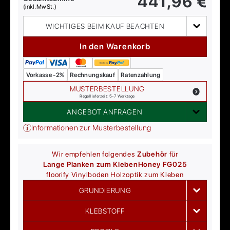
441,96
€
(inkl. MwSt.)
WICHTIGES BEIM KAUF BEACHTEN
In den Warenkorb
Vorkasse -2%
Rechnungskauf
Ratenzahlung
MUSTERBESTELLUNG
Regellieferzeit: 5-7 Werktage
ANGEBOT ANFRAGEN
Informationen zur Musterbestellung
Wir empfehlen folgendes
Zubehör
für
Lange Planken zum Kleben
Honey FG025
floorify
Vinylboden Holzoptik zum Kleben
GRUNDIERUNG
KLEBSTOFF