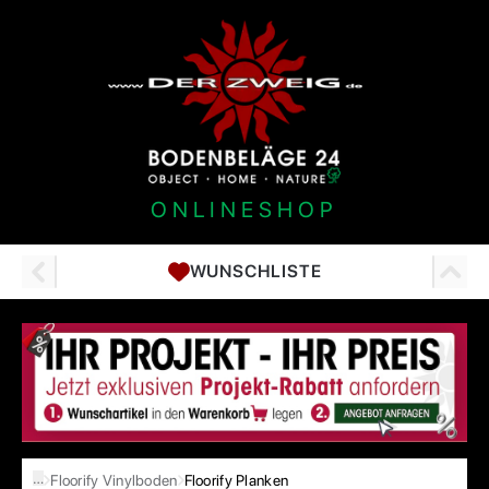
ONLINESHOP
WUNSCHLISTE
…
Floorify Vinylboden
Floorify Planken