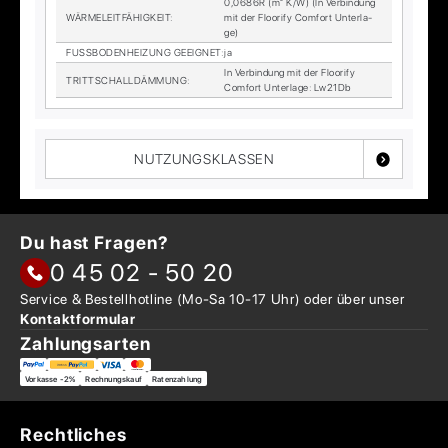
0,0686R (m² K/W) (In Ver­bin­dung
WÄR­ME­LEIT­FÄ­HIG­KEIT
:
mit der Floo­ri­fy Com­fort Un­ter­la­
ge)
FUSS­BO­DEN­HEI­ZUNG GE­EIG­NET
:
ja
In Ver­bin­dung mit der Floo­ri­fy
TRITT­SCHALL­DÄM­MUNG
:
Com­fort Un­ter­la­ge: Lw21Db
NUTZUNGSKLASSEN
Du hast Fragen?
0 45 02 - 50 20
Service & Bestellhotline
(Mo-Sa 10-17 Uhr) oder über
unser
Kontaktformular
Zahlungsarten
Vorkasse -2%
Rechnungskauf
Ratenzahlung
Rechtliches