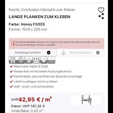
floorify
Vinylboden Holzoptik zum Kleben
LANGE PLANKEN ZUM KLEBEN
Farbe:
Honey FG025
Format:
1524 x 225 mm
Farbtöne der Bilder können vom Original stark abweichen, bitte lassen Sie sich von
uns ein kostenloses Muster zusenden.
Artikeleigenschaften
Raumvisualisierer
Naturnahe Haptik & Optik
Wasserfest mit höchstem Nutzungskomfort
Komfortabel, dass es Ihnen die Sprache verschlägt
Leicht zu pflegen, leicht zu lieben
stoß-, kratz- und schmutzfest
42,95 € / m²
UVP
Paket:
UVP
147,32 €
Inhalt/Paket:
3,43
m²