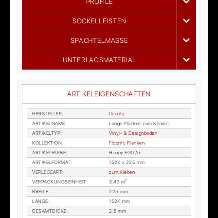
PROFILE
SOCKELLEISTEN
SPACHTELMASSE
UNTERLAGSMATERIAL
ARTIKELEIGENSCHAFTEN
HER­STEL­LER
:
floo­ri­fy
AR­TI­KEL­NA­ME
:
Lan­ge Plan­ken zum Kle­ben
AR­TI­KEL­TYP
:
Vi­nyl- & De­sign­bo­den
KOL­LEK­TI­ON
:
Floo­ri­fy Plan­ken
AR­TI­KEL­FAR­BE
:
Ho­ney FG025
AR­TI­KEL­FOR­MAT
:
1524 x 225 mm
VER­LE­GE­ART
:
zum Kle­ben
VER­PA­CKUNGS­EIN­HEIT
:
3,43 m²
BREI­TE
:
225 mm
LÄN­GE
:
1524 mm
GE­SAMT­DI­CKE
:
2,5 mm