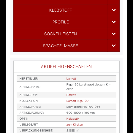
KLEBSTOFF
PROFILE
SOCKELLEISTEN
SPACHTELMASSE
ARTIKELEIGENSCHAFTEN
HER­STEL­LER
:
La­mett
Riga 190 Land­haus­die­le zum Kli­
AR­TI­KEL­NA­ME
:
cken
AR­TI­KEL­TYP
:
Par­kett
KOL­LEK­TI­ON
:
La­mett Riga 190
AR­TI­KEL­FAR­BE
:
Mont Blanc RIG 190-956
AR­TI­KEL­FOR­MAT
:
600-1900 x 190 mm
OP­TIK
:
Holz­op­tik
VER­LE­GE­ART
:
zum Kli­cken
VER­PA­CKUNGS­EIN­HEIT
:
2,888 m²