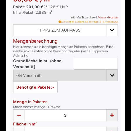
Paket:
201,00 €
251,26 €
UVP
Inhalt/Paket:
2,888
m²
inkl. MwSt. zzgl. evtl.
Versandkosten
Die Regel-Lieferzeit beträgt:
4-6
Werktage
TIPPS ZUM AUFMASS
Mengenberechnung
Hier kannst du die benötigte Menge an Paketen berechnen. Bitte
denke an die notwendige Verschnittzugabe (siehe: Tipps zum
Aufmaß).
Grundfläche in m² (ohne
Verschnitt)
Benötigte Pakete:
-
Menge
in Paketen
Mindestbestellmenge:
3
Pakete
Fläche
in m²