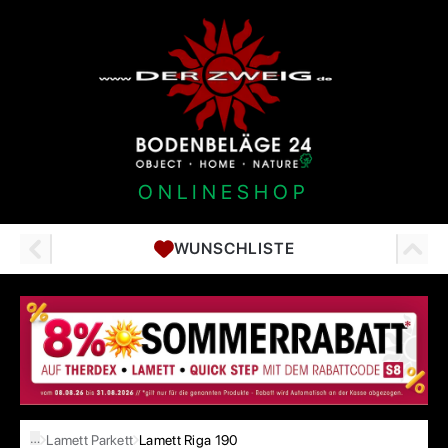
ONLINESHOP
WUNSCHLISTE
…
Lamett Parkett
Lamett Riga 190