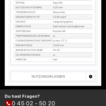
AR­TI­KEL
:
Riga 190
NUTZ­SCHICHT­STÄR­KE
:
3,00 mm
TRÄ­GER­SCHICHT
:
Mas­siv­holz
GE­SAMT­GE­WICHT M²
:
22,80 kg/m²
FA­SUNG
:
Längs­sei­tig ge­fast
OBER­FLÄ­CHE
:
Matt la­ckiert, leicht ge­bürs­tet
SOR­TIE­RUNG
:
Rus­ti­kal AB
TREP­PEN­EIG­NUNG (WOH­NEN)
:
ja
FUSS­BO­DEN­HEI­ZUNG GE­EIG­NET
:
ja max. 27° C
GE­SAMT­HÖ­HE
:
14,00 mm
BRAND­SCHUTZ­KLAS­SE
:
Dfl-S1
CE-KENN­ZEICH­NUNG
:
ja
FARB­TON
:
Hell
NUTZUNGSKLASSEN
Du hast Fragen?
0 45 02 - 50 20