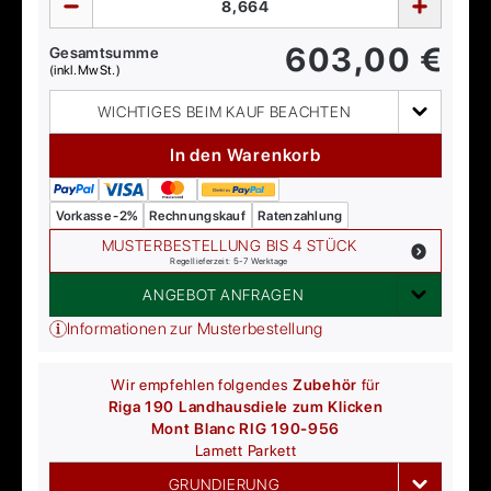
603,00
€
Gesamtsumme
(inkl. MwSt.)
WICHTIGES BEIM KAUF BEACHTEN
In den Warenkorb
Vorkasse -2%
Rechnungskauf
Ratenzahlung
MUSTERBESTELLUNG BIS 4 STÜCK
Regellieferzeit: 5-7 Werktage
ANGEBOT ANFRAGEN
Informationen zur Musterbestellung
Wir empfehlen folgendes
Zubehör
für
Riga 190 Landhausdiele zum Klicken
Mont Blanc RIG 190-956
Lamett
Parkett
GRUNDIERUNG