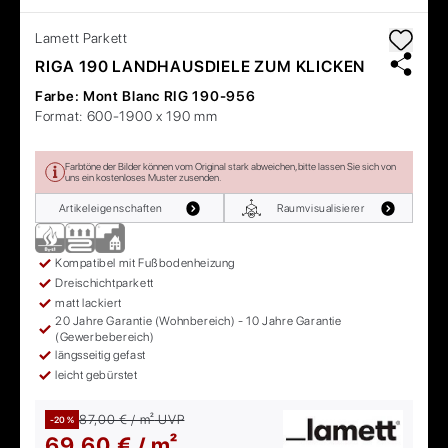
Lamett
Parkett
RIGA 190 LANDHAUSDIELE ZUM KLICKEN
Farbe:
Mont Blanc RIG 190-956
Format:
600-1900 x 190 mm
Farbtöne der Bilder können vom Original stark abweichen, bitte lassen Sie sich von
uns ein kostenloses Muster zusenden.
Artikeleigenschaften
Raumvisualisierer
Kompatibel mit Fußbodenheizung
Dreischichtparkett
matt lackiert
20 Jahre Garantie (Wohnbereich) - 10 Jahre Garantie
(Gewerbebereich)
längsseitig gefast
leicht gebürstet
87,00 € / m²
UVP
-20 %
69,60 € / m²