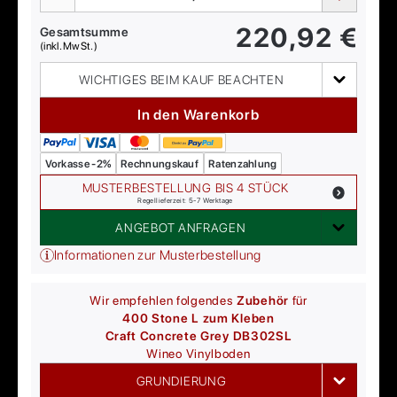
220,92
€
Gesamtsumme
(inkl. MwSt.)
WICHTIGES BEIM KAUF BEACHTEN
In den Warenkorb
Vorkasse -2%
Rechnungskauf
Ratenzahlung
MUSTERBESTELLUNG BIS 4 STÜCK
Regellieferzeit: 5-7 Werktage
ANGEBOT ANFRAGEN
Informationen zur Musterbestellung
Wir empfehlen folgendes
Zubehör
für
400 Stone L zum Kleben
Craft Concrete Grey DB302SL
Wineo
Vinylboden
GRUNDIERUNG