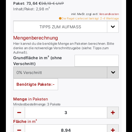
Paket:
73,64 €
98,19 €
UVP
Inhalt/Paket:
2,98
m²
inkl. MwSt. zzgl. evtl.
Versandkosten
Die Regel-Lieferzeit beträgt:
2-4
Werktage
TIPPS ZUM AUFMASS
Mengenberechnung
Hier kannst du die benötigte Menge an Paketen berechnen. Bitte
denke an die notwendige Verschnittzugabe (siehe: Tipps zum
Aufmaß).
Grundfläche in m² (ohne
Verschnitt)
Benötigte Pakete:
-
Menge
in Paketen
Mindestbestellmenge:
3
Pakete
Fläche
in m²