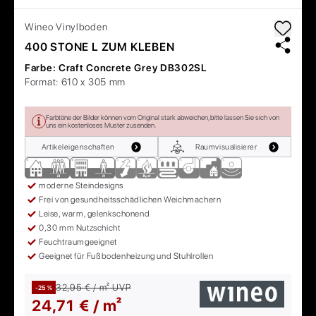
Wineo
Vinylboden
400 STONE L ZUM KLEBEN
Farbe:
Craft Concrete Grey DB302SL
Format:
610 x 305 mm
Farbtöne der Bilder können vom Original stark abweichen, bitte lassen Sie sich von
uns ein kostenloses Muster zusenden.
Artikeleigenschaften
Raumvisualisierer
moderne Steindesigns
Frei von gesundheitsschädlichen Weichmachern
Leise, warm, gelenkschonend
0,30 mm Nutzschicht
Feuchtraumgeeignet
Geeignet für Fußbodenheizung und Stuhlrollen
32,95 € / m²
UVP
-25 %
24,71 € / m²