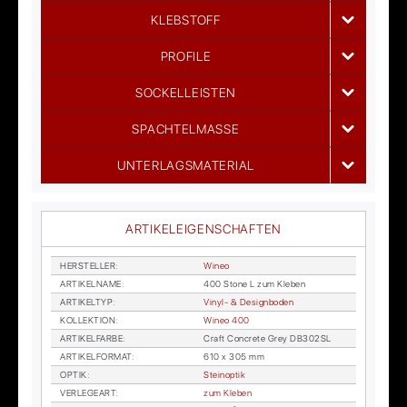
KLEBSTOFF
PROFILE
SOCKELLEISTEN
SPACHTELMASSE
UNTERLAGSMATERIAL
ARTIKELEIGENSCHAFTEN
HER­STEL­LER
:
Wi­neo
AR­TI­KEL­NA­ME
:
400 Stone L zum Kle­ben
AR­TI­KEL­TYP
:
Vi­nyl- & De­sign­bo­den
KOL­LEK­TI­ON
:
Wi­neo 400
AR­TI­KEL­FAR­BE
:
Craft Con­cre­te Grey DB302SL
AR­TI­KEL­FOR­MAT
:
610 x 305 mm
OP­TIK
:
Stein­op­tik
VER­LE­GE­ART
:
zum Kle­ben