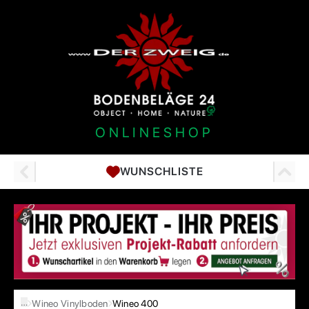
ONLINESHOP
WUNSCHLISTE
…
Wineo Vinylboden
Wineo 400