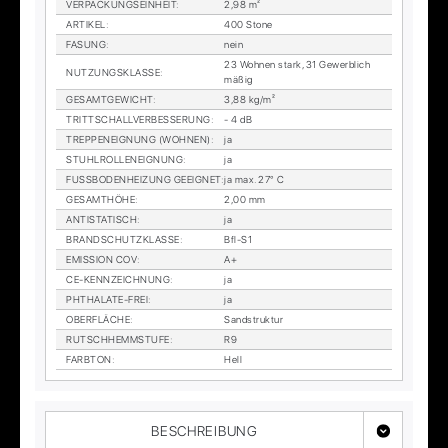
VER­PA­CKUNGS­EIN­HEIT
:
2,98 m²
AR­TI­KEL
:
400 Stone
FA­SUNG
:
nein
23 Woh­nen stark, 31 Ge­werb­lich
NUT­ZUNGS­KLAS­SE
:
mä­ßig
GE­SAMT­GE­WICHT
:
3,88 kg/m²
TRITT­SCHALL­VER­BES­SE­RUNG
:
- 4 dB
TREP­PEN­EIG­NUNG (WOH­NEN)
:
ja
STUHL­ROL­LEN­EIG­NUNG
:
ja
FUSS­BO­DEN­HEI­ZUNG GE­EIG­NET
:
ja max. 27° C
GE­SAMT­HÖ­HE
:
2,00 mm
AN­TI­STA­TISCH
:
ja
BRAND­SCHUTZ­KLAS­SE
:
Bfl-S1
EMIS­SI­ON COV
:
A+
CE-KENN­ZEICH­NUNG
:
ja
PHTHA­LA­TE-FREI
:
ja
OBER­FLÄ­CHE
:
Sand­struk­tur
RUTSCH­HEMM­STU­FE
:
R9
FARB­TON
:
Hell
BESCHREIBUNG