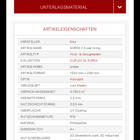
UNTERLAGSMATERIAL
ARTIKELEIGENSCHAFTEN
HER­STEL­LER
:
Enia
AR­TI­KEL­NA­ME
:
SOREX 2.5 oak li­ving
AR­TI­KEL­TYP
:
Vi­nyl- & De­sign­bo­den
KOL­LEK­TI­ON
:
DU­PLEX XL SOREX
AR­TI­KEL­FAR­BE
:
am­ber
AR­TI­KEL­FOR­MAT
:
1530 mm x 206 mm
OP­TIK
:
Holz­op­tik
VER­LE­GE­ART
:
zum Kle­ben
VER­PA­CKUNGS­EIN­HEIT
:
3,7822 m²
GE­SAMT­STÄR­KE
:
2,5 mm
NUTZ­SCHICHT­STÄR­KE
:
0,55 mm
OBER­FLÄ­CHE
:
UV Coa­ting
RUTSCH­HEMM­STU­FE
:
R10
MA­TE­RI­AL
:
Phtha­lat­frei
EMIS­SI­ON COV
:
A+
33 Ge­werb­lich stark, 42 In­dus­tri­ell
NUT­ZUNGS­KLAS­SE
: