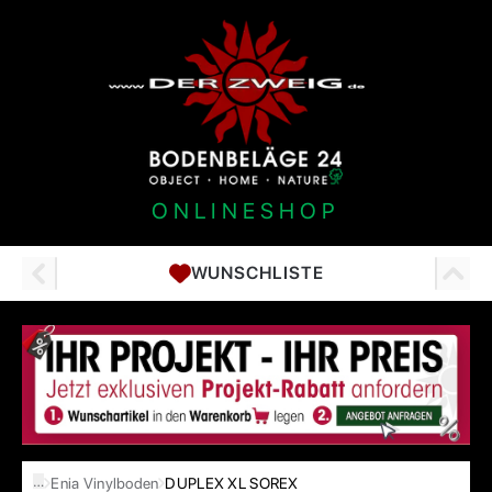
ONLINESHOP
WUNSCHLISTE
…
Enia Vinylboden
DUPLEX XL SOREX