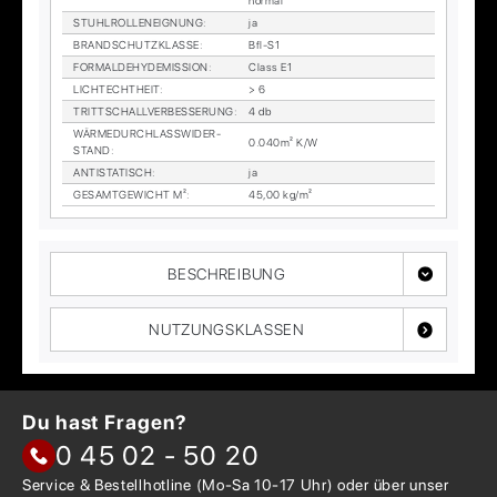
nor­mal
STUHL­ROL­LEN­EIG­NUNG
:
ja
BRAND­SCHUTZ­KLAS­SE
:
Bfl-S1
FORM­ALDE­HY­DE­MIS­SI­ON
:
Class E1
LICHTECHT­HEIT
:
> 6
TRITT­SCHALL­VER­BES­SE­RUNG
:
4 db
WÄR­ME­DURCH­LASS­WI­DER­
0.040m² K/W
STAND
:
AN­TI­STA­TISCH
:
ja
GE­SAMT­GE­WICHT M²
:
45,00 kg/m²
BESCHREIBUNG
NUTZUNGSKLASSEN
Du hast Fragen?
0 45 02 - 50 20
Service & Bestellhotline
(Mo-Sa 10-17 Uhr) oder über
unser