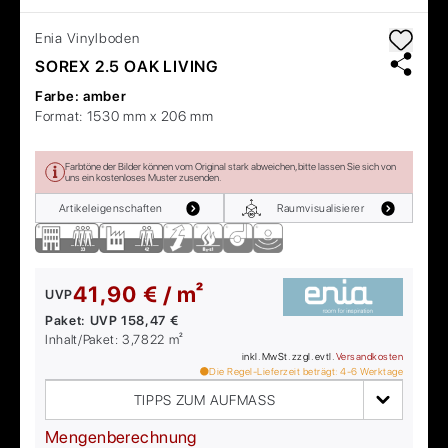
Enia
Vinylboden
SOREX 2.5 OAK LIVING
Farbe:
amber
Format:
1530 mm x 206 mm
Farbtöne der Bilder können vom Original stark abweichen, bitte lassen Sie sich von
uns ein kostenloses Muster zusenden.
Artikeleigenschaften
Raumvisualisierer
41,90 € / m²
UVP
Paket:
UVP
158,47 €
Inhalt/Paket:
3,7822
m²
inkl. MwSt. zzgl. evtl.
Versandkosten
Die Regel-Lieferzeit beträgt:
4-6
Werktage
TIPPS ZUM AUFMASS
Mengenberechnung