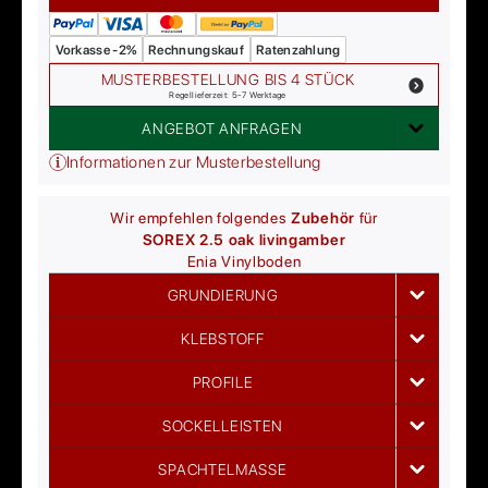
Vorkasse -2%
Rechnungskauf
Ratenzahlung
MUSTERBESTELLUNG BIS 4 STÜCK
Regellieferzeit: 5-7 Werktage
ANGEBOT ANFRAGEN
Informationen zur Musterbestellung
Wir empfehlen folgendes
Zubehör
für
SOREX 2.5 oak living
amber
Enia
Vinylboden
GRUNDIERUNG
KLEBSTOFF
PROFILE
SOCKELLEISTEN
SPACHTELMASSE