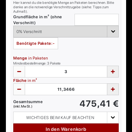
Hier kannst du die benötigte Menge an Paketen berechnen. Bitte
denke an die notwendige Verschnittzugabe (siehe: Tipps zum
Aufmaß).
Grundfläche in m² (ohne
Verschnitt)
Benötigte Pakete:
-
Menge
in Paketen
Mindestbestellmenge:
3
Pakete
Fläche
in m²
475,41
€
Gesamtsumme
(inkl. MwSt.)
WICHTIGES BEIM KAUF BEACHTEN
In den Warenkorb