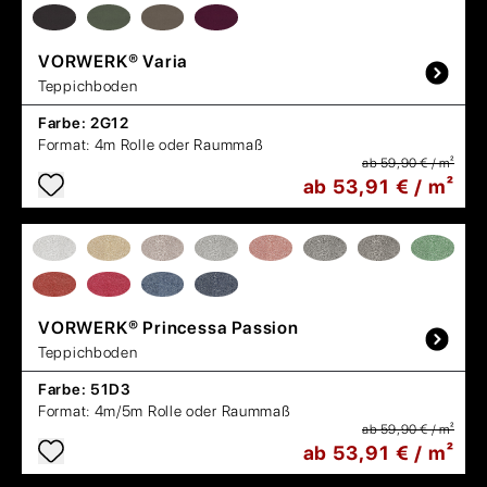
VORWERK®
Varia
Teppichboden
Farbe:
2G12
Format:
4m Rolle oder Raummaß
ab 59,90 € / m²
ab 53,91 € / m²
VORWERK®
Princessa Passion
Teppichboden
Farbe:
51D3
Format:
4m/5m Rolle oder Raummaß
ab 59,90 € / m²
ab 53,91 € / m²