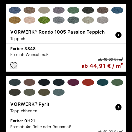
VORWERK®
Rondo 1005 Passion Teppich
Teppich
Farbe:
3S48
Format:
Wunschmaß
ab 49,90 € / m²
ab 44,91 € / m²
VORWERK®
Pyrit
Teppichboden
Farbe:
9H21
Format:
4m Rolle oder Raummaß
ab 49,90 € / m²