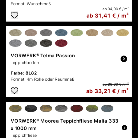
Format:
Wunschmaß
ab 34,90 € / m²
ab 31,41 € / m²
VORWERK®
Telma Passion
Teppichboden
Farbe:
8L82
Format:
4m Rolle oder Raummaß
ab 36,90 € / m²
ab 33,21 € / m²
VORWERK®
Moorea Teppichfliese Malia 333
x 1000 mm
Teppichfliese