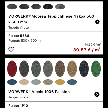
VORWERK®
Moorea Teppichfliese Nakoa 500
x 500 mm
Teppichfliese
Farbe:
5Z86
Format:
500 x 500 mm
44,30 € / m²
39,87 € / m²
VORWERK®
Alexis 1006 Passion
Teppichboden
Farbe:
1P10