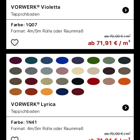
VORWERK®
Violetta
Teppichboden
Farbe:
1Q07
Format:
4m/5m Rolle oder Raummaß
ab 79,90 € / m²
ab 71,91 € / m²
VORWERK®
Lyrica
Teppichboden
Farbe:
1N41
Format:
4m/5m Rolle oder Raummaß
ab 79,90 € / m²