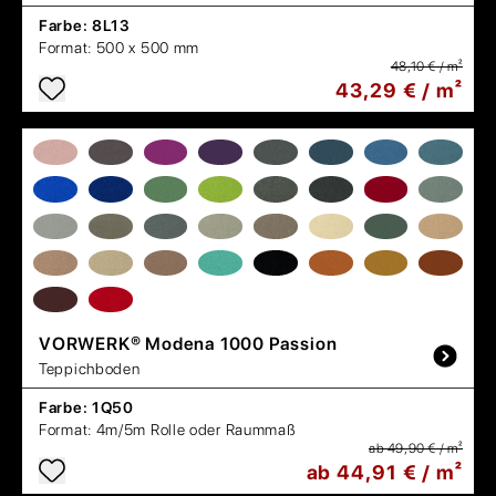
Farbe:
8L13
Format:
500 x 500 mm
48,10 € / m²
43,29 € / m²
VORWERK®
Modena 1000 Passion
Teppichboden
Farbe:
1Q50
Format:
4m/5m Rolle oder Raummaß
ab 49,90 € / m²
ab 44,91 € / m²