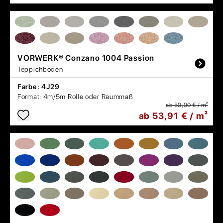
VORWERK®
Conzano 1004 Passion
Teppichboden
Farbe:
4J29
Format:
4m/5m Rolle oder Raummaß
ab 59,90 € / m²
ab 53,91 € / m²