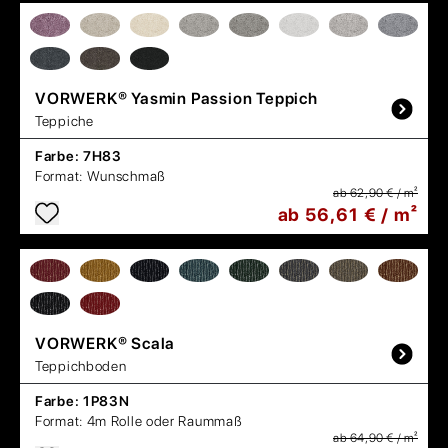
VORWERK®
Yasmin Passion Teppich
Teppiche
Farbe:
7H83
Format:
Wunschmaß
ab 62,90 € / m²
ab 56,61 € / m²
VORWERK®
Scala
Teppichboden
Farbe:
1P83N
Format:
4m Rolle oder Raummaß
ab 64,90 € / m²