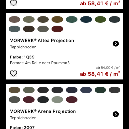
ab 58,41 € / m²
VORWERK®
Altea Projection
Teppichboden
Farbe:
1Q39
Format:
4m Rolle oder Raummaß
ab 64,90 € / m²
ab 58,41 € / m²
VORWERK®
Arena Projection
Teppichboden
Farbe:
2G07