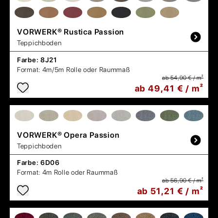
VORWERK®
Rustica Passion
Teppichboden
Farbe:
8J21
Format:
4m/5m Rolle oder Raummaß
ab 54,90 € / m²
ab 49,41 € / m²
VORWERK®
Opera Passion
Teppichboden
Farbe:
6D06
Format:
4m Rolle oder Raummaß
ab 56,90 € / m²
ab 51,21 € / m²