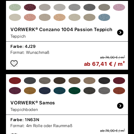
VORWERK®
Conzano 1004 Passion Teppich
Teppich
Farbe:
4J29
Format:
Wunschmaß
ab 74,90 € / m²
ab 67,41 € / m²
VORWERK®
Samos
Teppichboden
Farbe:
1N63N
Format:
4m Rolle oder Raummaß
ab 74,90 € / m²