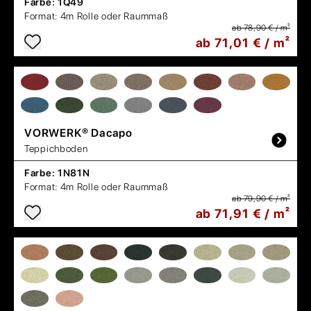
Farbe:
1Q49
Format:
4m Rolle oder Raummaß
ab 78,90 € / m²
ab 71,01 € / m²
VORWERK®
Dacapo
Teppichboden
Farbe:
1N81N
Format:
4m Rolle oder Raummaß
ab 79,90 € / m²
ab 71,91 € / m²