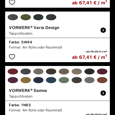
ab 67,41 € / m²
VORWERK®
Varia Design
Teppichboden
Farbe:
5W44
Format:
4m Rolle oder Raummaß
ab 74,90 € / m²
ab 67,41 € / m²
VORWERK®
Samos
Teppichboden
Farbe:
1N63
Format:
4m Rolle oder Raummaß
ab 74,90 € / m²