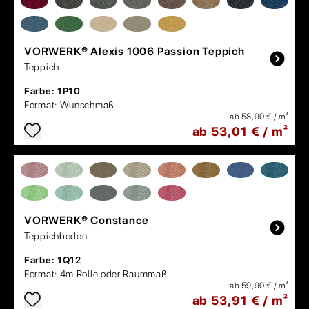
VORWERK®
Alexis 1006 Passion Teppich
Teppich
Farbe:
1P10
Format:
Wunschmaß
ab 58,90 € / m²
ab 53,01 € / m²
VORWERK®
Constance
Teppichboden
Farbe:
1Q12
Format:
4m Rolle oder Raummaß
ab 59,90 € / m²
ab 53,91 € / m²