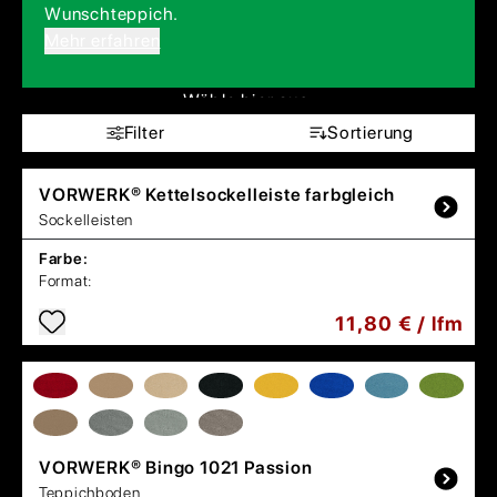
Wunschteppich.
Mehr erfahren
Wähle hier aus:
Filter
Sortierung
VORWERK®
Kettelsockelleiste farbgleich
Sockelleisten
Farbe:
Format:
11,80 € / lfm
VORWERK®
Bingo 1021 Passion
Teppichboden