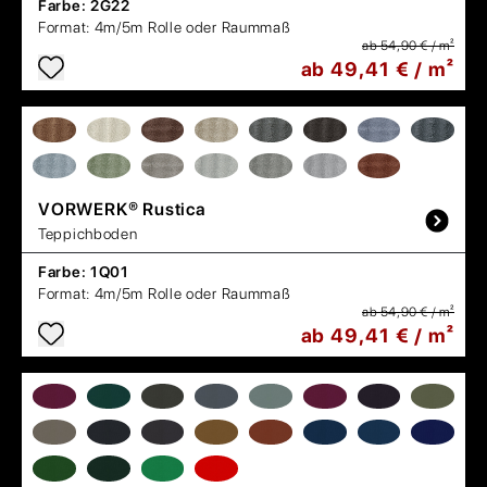
Farbe:
2G22
Format:
4m/5m Rolle oder Raummaß
ab 54,90 € / m²
ab 49,41 € / m²
VORWERK®
Rustica
Teppichboden
Farbe:
1Q01
Format:
4m/5m Rolle oder Raummaß
ab 54,90 € / m²
ab 49,41 € / m²