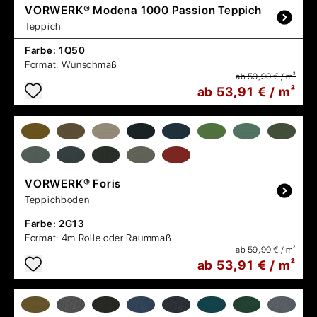
VORWERK®
Modena 1000 Passion Teppich
Teppich
Farbe:
1Q50
Format:
Wunschmaß
ab 59,90 € / m²
ab 53,91 € / m²
VORWERK®
Foris
Teppichboden
Farbe:
2G13
Format:
4m Rolle oder Raummaß
ab 59,90 € / m²
ab 53,91 € / m²