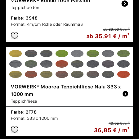
VORWERK®
Rondo 1005 Passion
Teppichboden
Farbe:
3S48
Format:
4m/5m Rolle oder Raummaß
ab 39,90 € / m²
ab 35,91 € / m²
VORWERK®
Moorea Teppichfliese Nalu 333 x
1000 mm
Teppichfliese
Farbe:
2F78
Format:
333 x 1000 mm
40,95 € / m²
36,85 € / m²