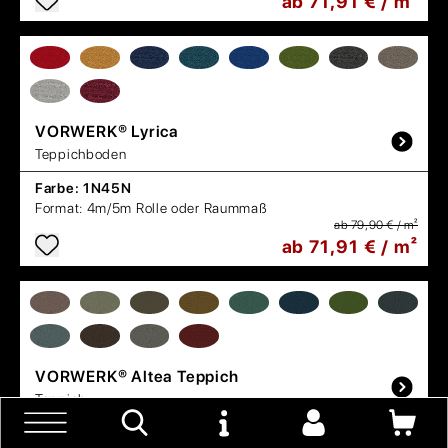
ab 71,91 € / m²
VORWERK®
Lyrica
Teppichboden
Farbe:
1N45N
Format:
4m/5m Rolle oder Raummaß
ab 79,90 € / m²
ab 71,91 € / m²
VORWERK®
Altea Teppich
Teppich
Farbe:
1Q39