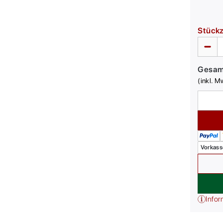
Stück
Gesa
(inkl. M
Vorkass
Infor