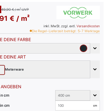
49,90 € / m²
UVP
91 € / m²
inkl. MwSt. zzgl. evtl.
Versandkosten
Die Regel-Lieferzeit beträgt:
5-7
Werktage
E DEINE FARBE
E DEINE ART
Meterware
 ANGEBEN
 in cm
400 cm
in cm
cm