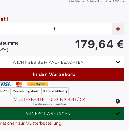
Min:
100
cm
Schritte: 5 cm
Max:
2500
cm
zahl
179,64
€
mtsumme
wSt.)
WICHTIGES BEIM KAUF BEACHTEN
In den Warenkorb
e -2%
Rechnungskauf
Ratenzahlung
MUSTERBESTELLUNG BIS 4 STÜCK
Regellieferzeit: 5-7 Werktage
ANGEBOT ANFRAGEN
mationen zur Musterbestellung