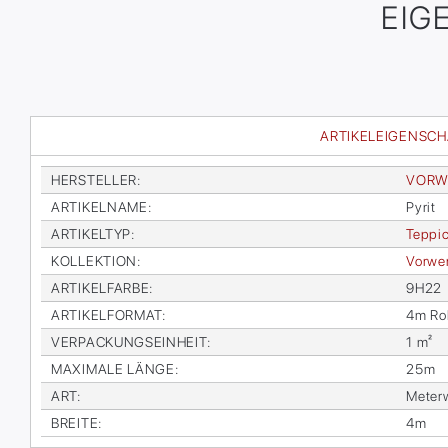
EIG
ARTIKELEIGENSC
HER­STEL­LER
:
VOR­W
AR­TI­KEL­NA­ME
:
Py­rit
AR­TI­KEL­TYP
:
Tep­pi
KOL­LEK­TI­ON
:
Vor­wer
AR­TI­KEL­FAR­BE
:
9H22
AR­TI­KEL­FOR­MAT
:
4m Rol
VER­PA­CKUNGS­EIN­HEIT
:
1 m²
MA­XI­MA­LE LÄN­GE
:
25m
ART
:
Me­ter­
BREI­TE
:
4m