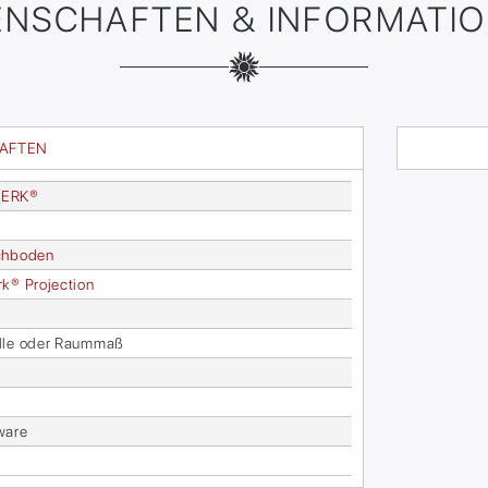
ENSCHAFTEN & INFORMATI
HAFTEN
ER­K®
ch­bo­den
­k® Pro­jec­tion
­le oder Raum­maß
wa­re