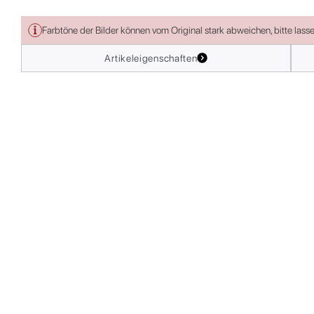
Farbtöne der Bilder können vom Original stark abweichen, bitte lass
Artikeleigenschaften