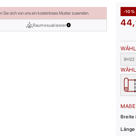
-10 %
en Sie sich von uns ein kostenloses Muster zusenden.
44,
Raumvisualisierer
WÄHL
9H22
WÄHL
MAßE
Breite
Länge 