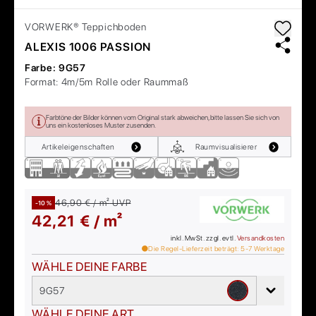
VORWERK®
Teppichboden
ALEXIS 1006 PASSION
Farbe:
9G57
Format:
4m/5m Rolle oder Raummaß
Farbtöne der Bilder können vom Original stark abweichen, bitte lassen Sie sich von
uns ein kostenloses Muster zusenden.
Artikeleigenschaften
Raumvisualisierer
46,90 € / m²
UVP
-10 %
42,21 € / m²
inkl. MwSt. zzgl. evtl.
Versandkosten
Die Regel-Lieferzeit beträgt:
5-7
Werktage
WÄHLE DEINE FARBE
9G57
WÄHLE DEINE ART