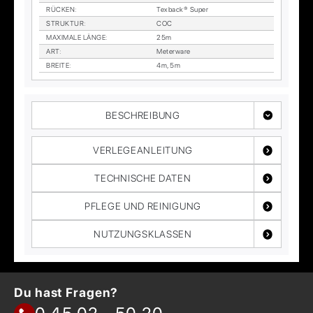
RÜ­CKEN
:
Tex­back® Su­per
STRUK­TUR
:
COC
MA­XI­MA­LE LÄN­GE
:
25m
ART
:
Me­ter­wa­re
BREI­TE
:
4m, 5m
BESCHREIBUNG
VERLEGEANLEITUNG
TECHNISCHE DATEN
PFLEGE UND REINIGUNG
NUTZUNGSKLASSEN
Du hast Fragen?