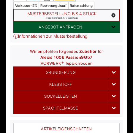
Vorkasse -2%
Rechnungskauf
Ratenzahlung
MUSTERBESTELLUNG BIS 4 STÜCK
Regellieferzeit: 5-7 Werktage
ANGEBOT ANFRAGEN
Informationen zur Musterbestellung
Wir empfehlen folgendes
Zubehör
für
Alexis 1006 Passion
9G57
VORWERK®
Teppichboden
GRUNDIERUNG
KLEBSTOFF
SOCKELLEISTEN
SPACHTELMASSE
ARTIKELEIGENSCHAFTEN