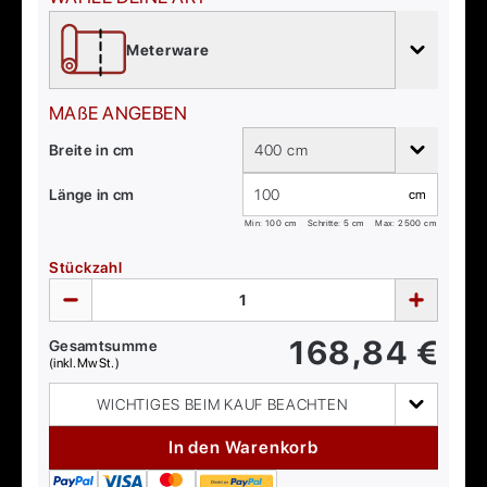
Meterware
MAßE ANGEBEN
Breite in cm
400 cm
Länge in cm
cm
Min:
100
cm
Schritte: 5 cm
Max:
2500
cm
Stückzahl
168,84
€
Gesamtsumme
(inkl. MwSt.)
WICHTIGES BEIM KAUF BEACHTEN
In den Warenkorb