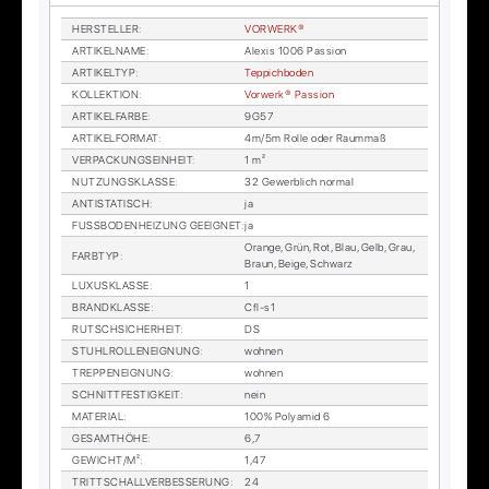
HER­STEL­LER
:
VOR­WER­K®
AR­TI­KEL­NA­ME
:
Alexis 1006 Pas­si­on
AR­TI­KEL­TYP
:
Tep­pich­bo­den
KOL­LEK­TI­ON
:
Vor­wer­k® Pas­si­on
AR­TI­KEL­FAR­BE
:
9G57
AR­TI­KEL­FOR­MAT
:
4m/5m Rol­le oder Raum­maß
VER­PA­CKUNGS­EIN­HEIT
:
1 m²
NUT­ZUNGS­KLAS­SE
:
32 Ge­werb­lich nor­mal
AN­TI­STA­TISCH
:
ja
FUSS­BO­DEN­HEI­ZUNG GE­EIG­NET
:
ja
Oran­ge, Grün, Rot, Blau, Gelb, Grau,
FARB­TYP
:
Braun, Beige, Schwarz
LU­XUS­KLAS­SE
:
1
BRAND­KLAS­SE
:
Cfl-s1
RUTSCH­SI­CHER­HEIT
:
DS
STUHL­ROL­LEN­EIG­NUNG
:
woh­nen
TREP­PEN­EIG­NUNG
:
woh­nen
SCHNITT­FES­TIG­KEIT
:
nein
MA­TE­RI­AL
:
100% Po­ly­amid 6
GE­SAMT­HÖ­HE
:
6,7
GE­WICHT/M²
:
1,47
TRITT­SCHALL­VER­BES­SE­RUNG
:
24