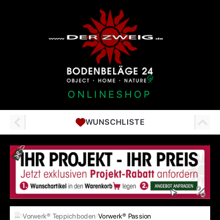
ONLINESHOP
WUNSCHLISTE
…
Vorwerk® Teppichboden
Vorwerk® Passion