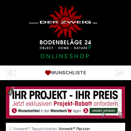
ONLINESHOP
WUNSCHLISTE
…
Vorwerk® Teppichboden
Vorwerk® Passion