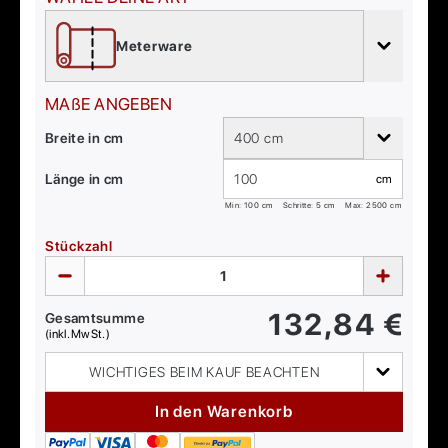
Meterware
MAßE ANGEBEN
Breite in cm
400 cm
Länge in cm
cm
Min:
100
cm
Schritte: 5 cm
Max:
2500
cm
Stückzahl
132,84
€
Gesamtsumme
(inkl. MwSt.)
WICHTIGES BEIM KAUF BEACHTEN
In den Warenkorb