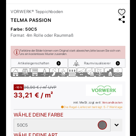
VORWERK®
Teppichboden
TELMA PASSION
Farbe:
50C5
Format:
4m Rolle oder Raummaß
Farbtöne der Bilder können vom Original stark abweichen, bitte lassen Sie sich von
uns ein kostenloses Muster zusenden.
Artikeleigenschaften
Raumvisualisierer
36,90 € / m²
UVP
-10 %
33,21 € / m²
inkl. MwSt. zzgl. evtl.
Versandkosten
Die Regel-Lieferzeit beträgt:
5-7
Werktage
WÄHLE DEINE FARBE
50C5
WÄHLE DEINE ART