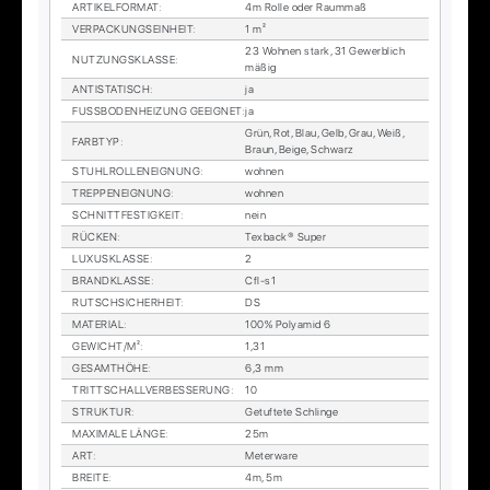
AR­TI­KEL­FOR­MAT
:
4m Rol­le oder Raum­maß
VER­PA­CKUNGS­EIN­HEIT
:
1 m²
23 Woh­nen stark, 31 Ge­werb­lich
NUT­ZUNGS­KLAS­SE
:
mä­ßig
AN­TI­STA­TISCH
:
ja
FUSS­BO­DEN­HEI­ZUNG GE­EIG­NET
:
ja
Grün, Rot, Blau, Gelb, Grau, Weiß,
FARB­TYP
:
Braun, Beige, Schwarz
STUHL­ROL­LEN­EIG­NUNG
:
woh­nen
TREP­PEN­EIG­NUNG
:
woh­nen
SCHNITT­FES­TIG­KEIT
:
nein
RÜ­CKEN
:
Tex­back® Su­per
LU­XUS­KLAS­SE
:
2
BRAND­KLAS­SE
:
Cfl-s1
RUTSCH­SI­CHER­HEIT
:
DS
MA­TE­RI­AL
:
100% Po­ly­amid 6
GE­WICHT/M²
:
1,31
GE­SAMT­HÖ­HE
:
6,3 mm
TRITT­SCHALL­VER­BES­SE­RUNG
:
10
STRUK­TUR
:
Ge­tuf­te­te Schlin­ge
MA­XI­MA­LE LÄN­GE
:
25m
ART
:
Me­ter­wa­re
BREI­TE
:
4m, 5m