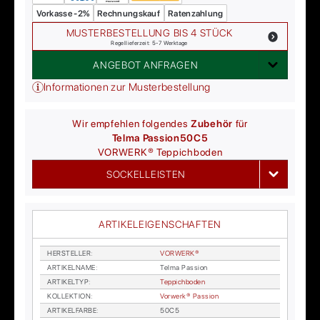
Vorkasse -2%
Rechnungskauf
Ratenzahlung
MUSTERBESTELLUNG BIS 4 STÜCK
Regellieferzeit: 5-7 Werktage
ANGEBOT ANFRAGEN
Informationen zur Musterbestellung
Wir empfehlen folgendes
Zubehör
für
Telma Passion
50C5
VORWERK®
Teppichboden
SOCKELLEISTEN
ARTIKELEIGENSCHAFTEN
HER­STEL­LER
:
VOR­WER­K®
AR­TI­KEL­NA­ME
:
Tel­ma Pas­si­on
AR­TI­KEL­TYP
:
Tep­pich­bo­den
KOL­LEK­TI­ON
:
Vor­wer­k® Pas­si­on
AR­TI­KEL­FAR­BE
:
50C5