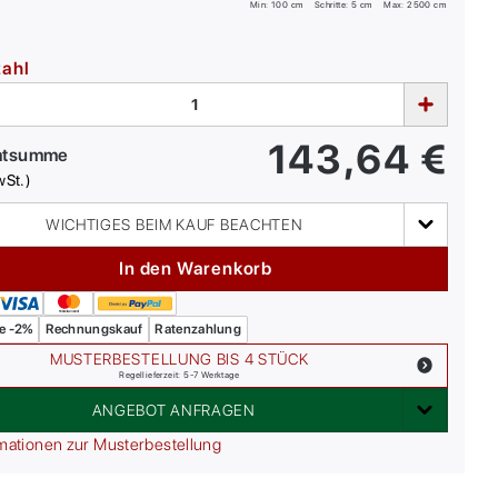
Min:
100
cm
Schritte: 5 cm
Max:
2500
cm
zahl
143,64
€
mtsumme
wSt.)
WICHTIGES BEIM KAUF BEACHTEN
In den Warenkorb
e -2%
Rechnungskauf
Ratenzahlung
MUSTERBESTELLUNG BIS 4 STÜCK
Regellieferzeit: 5-7 Werktage
ANGEBOT ANFRAGEN
mationen zur Musterbestellung