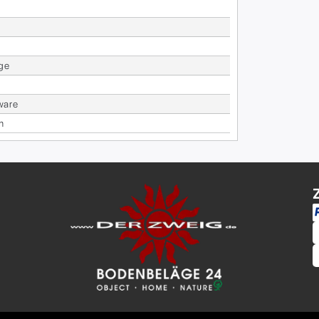
­ge
wa­re
m