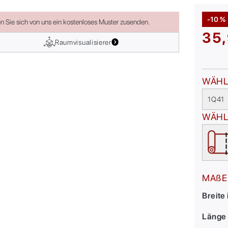
-10 %
en Sie sich von uns ein kostenloses Muster zusenden.
35,
Raumvisualisierer
WÄHL
1Q41
WÄHL
MAßE
Breite
Länge 