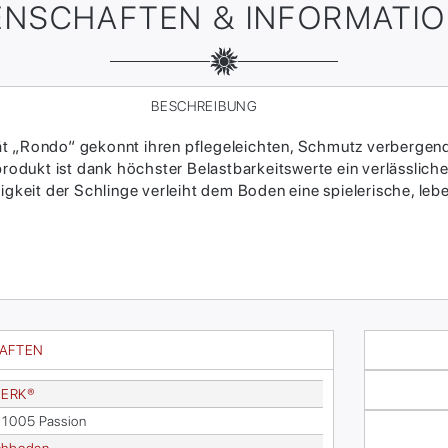
ENSCHAFTEN & INFORMATI
BESCHREIBUNG
ität „Rondo“ gekonnt ihren pflegeleichten, Schmutz verbergend
dukt ist dank höchster Belastbarkeitswerte ein verlässlicher
igkeit der Schlinge verleiht dem Boden eine spielerische, leb
HAFTEN
ER­K®
 1005 Pas­si­on