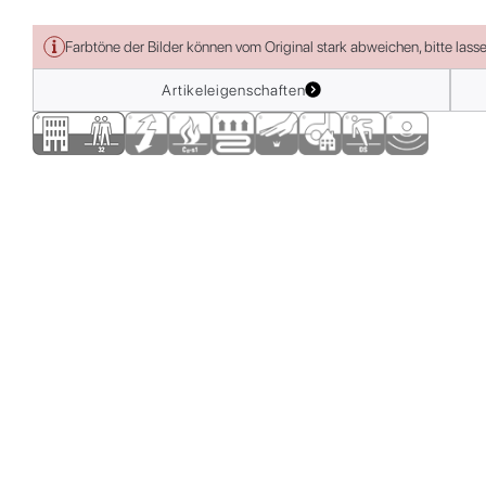
Farbtöne der Bilder können vom Original stark abweichen, bitte lass
Artikeleigenschaften