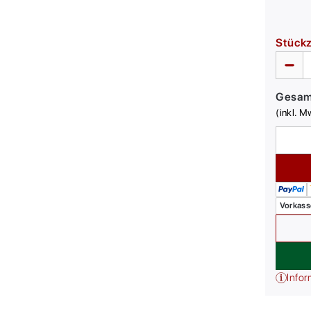
Stück
Gesa
(inkl. M
Vorkass
Infor