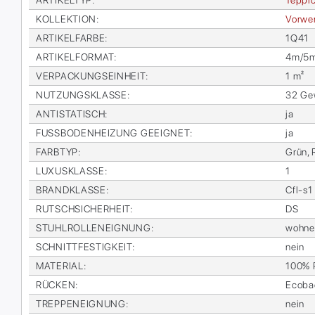
AR­TI­KEL­TYP
:
Tep­pi
KOL­LEK­TI­ON
:
Vor­wer
AR­TI­KEL­FAR­BE
:
1Q41
AR­TI­KEL­FOR­MAT
:
4m/5m 
VER­PA­CKUNGS­EIN­HEIT
:
1 m²
NUT­ZUNGS­KLAS­SE
:
32 Ge­
AN­TI­STA­TISCH
:
ja
FUSS­BO­DEN­HEI­ZUNG GE­EIG­NET
:
ja
FARB­TYP
:
Grün, 
LU­XUS­KLAS­SE
:
1
BRAND­KLAS­SE
:
Cfl-s1
RUTSCH­SI­CHER­HEIT
:
DS
STUHL­ROL­LEN­EIG­NUNG
:
woh­n
SCHNITT­FES­TIG­KEIT
:
nein
MA­TE­RI­AL
:
100% P
RÜ­CKEN
:
Eco­b
TREP­PEN­EIG­NUNG
:
nein