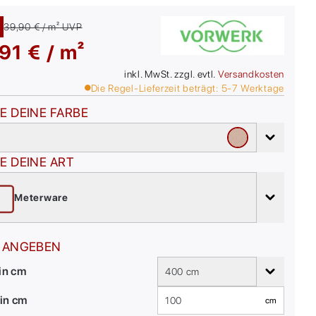
39,90 € / m²
UVP
91 € / m²
inkl. MwSt. zzgl. evtl.
Versandkosten
Die Regel-Lieferzeit beträgt:
5-7
Werktage
E DEINE FARBE
E DEINE ART
Meterware
 ANGEBEN
 in cm
400 cm
in cm
cm