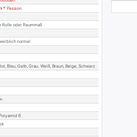
ch­bo­den
­k® Pas­si­on
Rol­le oder Raum­maß
werb­lich nor­mal
Rot, Blau, Gelb, Grau, Weiß, Braun, Beige, Schwarz
en
o­ly­amid 6
ack