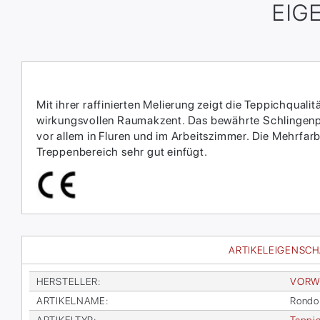
EIG
Mit ihrer raffinierten Melierung zeigt die Teppichqual
wirkungsvollen Raumakzent. Das bewährte Schlingenpro
vor allem in Fluren und im Arbeitszimmer. Die Mehrfarb
Treppenbereich sehr gut einfügt.
ARTIKELEIGENSC
HER­STEL­LER
:
VOR­W
AR­TI­KEL­NA­ME
:
Ron­do