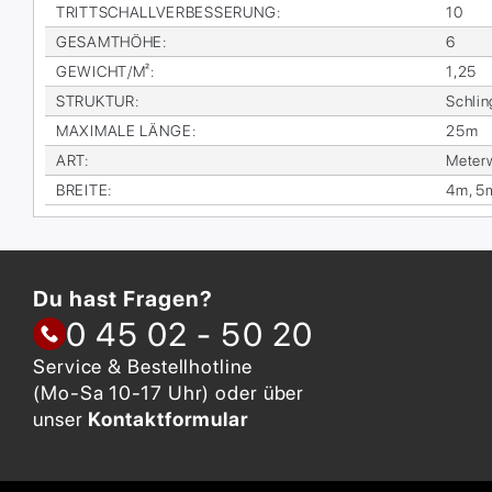
TRITT­SCHALL­VER­BES­SE­RUNG
:
10
GE­SAMT­HÖ­HE
:
6
GE­WICHT/M²
:
1,25
STRUK­TUR
:
Schlin
MA­XI­MA­LE LÄN­GE
:
25m
ART
:
Me­ter­
BREI­TE
:
4m, 5
Du hast Fragen?
0 45 02 - 50 20
Service & Bestellhotline
(Mo-Sa 10-17 Uhr) oder über
unser
Kontaktformular